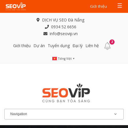
☰
Giới thiệu
DỊCH VỤ SEO Đà Nẵng
0934 52 6656
info@seovip.vn
2
Giới thiệu
Dự án
Tuyển dụng
Đại lý
Liên hệ
Tiếng Việt
▼