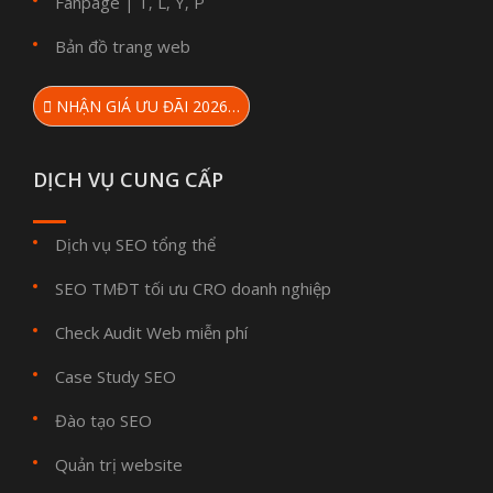
Fanpage
T
L
Y
P
|
,
,
,
Bản đồ trang web
NHẬN GIÁ ƯU ĐÃI 2026…
DỊCH VỤ CUNG CẤP
Dịch vụ SEO tổng thể
SEO TMĐT tối ưu CRO doanh nghiệp
Check Audit Web miễn phí
Case Study SEO
Đào tạo SEO
Quản trị website