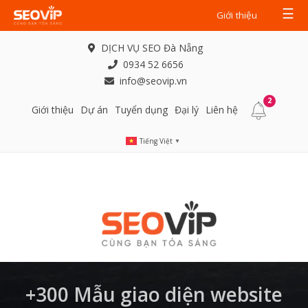
☰
Giới thiệu
DỊCH VỤ SEO Đà Nẵng
0934 52 6656
info@seovip.vn
2
Giới thiệu
Dự án
Tuyển dụng
Đại lý
Liên hệ
Tiếng Việt
▼
+300 Mẫu giao diện website