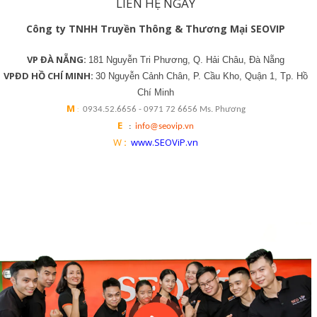
LIÊN HỆ NGAY
Công ty TNHH Truyền Thông & Thương Mại SEOVIP
VP ĐÀ NẴNG:
181 Nguyễn Tri Phương, Q. Hải Châu, Đà Nẵng
VPĐD HỒ CHÍ MINH:
30 Nguyễn Cảnh Chân, P. Cầu Kho, Quận 1, Tp. Hồ
Chí Minh
M
:
0934.52.6656 - 0971 72 6656 Ms. Phương
E
:
info@seovip.vn
W
:
www.SEOViP.vn