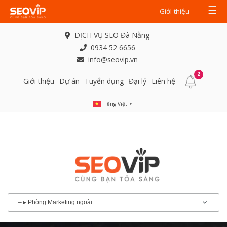
☰
Giới thiệu
DỊCH VỤ SEO Đà Nẵng
0934 52 6656
info@seovip.vn
2
Giới thiệu
Dự án
Tuyển dụng
Đại lý
Liên hệ
Tiếng Việt
▼