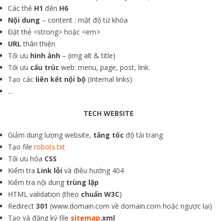
Các thẻ
H1
đến
H6
Nội dung
– content : mật độ từ khóa
Đặt thẻ <strong> hoặc <em>
URL
thân thiện
Tối ưu
hình ảnh
– (img alt & title)
Tối ưu
cấu trúc
web: menu, page, post, link.
Tạo các
liên kết nội bộ
(Internal links)
...
TECH WEBSITE
Giảm dung lượng website,
tăng tốc
độ tải trang
Tạo file
robots.txt
Tối ưu hóa
CSS
Kiểm tra
Link lỗi
và điều hướng 404
Kiểm tra nội dung
trùng lặp
HTML validation (theo
chuẩn W3C
)
Redirect
301
(www.domain.com về domain.com hoặc ngược lại)
Tạo và đăng ký file
sitemap
.xml