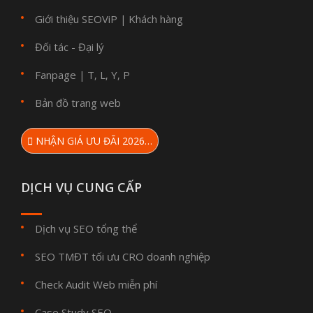
Giới thiệu SEOViP
Khách hàng
|
Đối tác - Đại lý
Fanpage
T
L
Y
P
|
,
,
,
Bản đồ trang web
NHẬN GIÁ ƯU ĐÃI 2026…
DỊCH VỤ CUNG CẤP
Dịch vụ SEO tổng thể
SEO TMĐT tối ưu CRO doanh nghiệp
Check Audit Web miễn phí
Case Study SEO