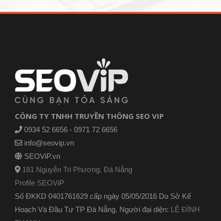
CÔNG TY TNHH TRUYỀN THÔNG SEO VIP
0934 52 6656 - 0971 72 6656
info@seovip.vn
SEOViP.vn
181 Nguyễn Tri Phương, Đà Nẵng
Profile SEOViP
Số ĐKKD 0401761629 cấp ngày 05/05/2016 Do Sở Kế
Hoạch Và Đầu Tư TP Đà Nẵng. Người đại diện:
LÊ ĐÌNH