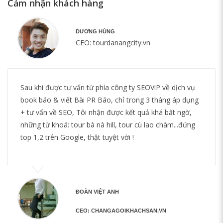
Cảm nhận khách hàng
DƯƠNG HÙNG
CEO: tourdanangcity.vn
Sau khi được tư vấn từ phía công ty SEOViP về dịch vụ
book báo & viết Bài PR Báo, chỉ trong 3 tháng áp dụng
+ tư vấn về SEO, Tôi nhận được kết quả khá bất ngờ,
những từ khoá: tour bà nà hill, tour cù lao chàm...đứng
top 1,2 trên Google, thật tuyệt vời !
ĐOÀN VIỆT ANH
CEO: CHANGAGOIKHACHSAN.VN