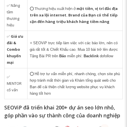
✅ Nâng
⭕ Thương hiệu xuất hiện ở
mặt tiền, vị trí đắc địa
tầm
trên xa lội internet. Brand của Bạn có thể tiếp
thương
cận đến hàng triệu khách hàng tiềm năng
hiệu
✅
Giá ưu
đãi &
⭐
SEOViP trực tiếp làm việc với các báo lớn, nên có
Combo
giá rất tốt & Chiết Khấu cao. Mua 10 bài trở lên được
khuyến
Tặng Bài PR trên
Báo
miễn phí:
Backlink
dofollow
mại
⭕
Hỗ trợ tư vấn miễn phí, nhanh chóng, chọn site phù
✅
hợp tránh mất thời gian và Khám tổng quát web cho
MENTOR
Bạn để cải thiện chất lượng website phục vụ khách
cố vấn
hàng tốt hơn
SEOViP đã triển khai 200+ dự án seo lớn nhỏ,
góp phần vào sự thành công của doanh nghiệp