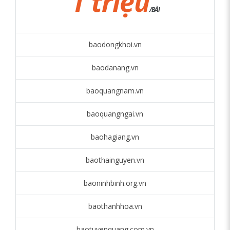
1 triệu
/BÀI
baodongkhoi.vn
baodanang.vn
baoquangnam.vn
baoquangngai.vn
baohagiang.vn
baothainguyen.vn
baoninhbinh.org.vn
baothanhhoa.vn
baotuyenquang.com.vn