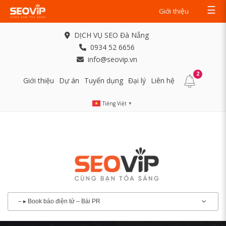
☰
Giới thiệu
DỊCH VỤ SEO Đà Nẵng
0934 52 6656
info@seovip.vn
2
Giới thiệu
Dự án
Tuyển dụng
Đại lý
Liên hệ
Tiếng Việt
▼