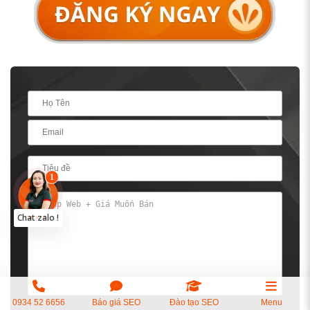
0934 52 6656
Báo giá SEO
Đào tạo SEO
Menu