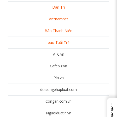
Dân Trí
Vietnamnet
Báo Thanh Niên
báo Tuổi Trẻ
VTC.vn
Cafebiz.vn
Plo.vn
doisongphapluat.com
Congan.com.vn
←
Mục lục
Nguoiduatin.vn