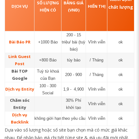
SỐ LƯỢNG
BẢNG GIÁ
DỊCH VỤ
HIỂN THỊ
chất lượng
HIỆN CÓ
(VNĐ)
200 - 15
Bài Báo PR
+1000 Báo
triệu/ bài (tuỳ
Vĩnh viễn
ok
báo)
Link Guest
+800 Báo
tùy báo
/ Tháng
ok
Post
Bài TOP
Tuỳ từ khoá
200 - 900
/ Tháng
ok
Google
của Bạn
100 - 300
Dịch vụ Entity
1,9 - 4,900
Vĩnh viễn
ok
Social
Chăm sóc
30% Phí
Vĩnh viễn
ok
Entity
khởi tạo
Dịch vụ
không giới hạn
theo yêu cầu
Vĩnh viễn
ok
Backlink
Dựa vào số lượng hoặc số site bạn chọn mà có mức giá khác
nhau. Để nhận báo giá chi tiết từng site & giá ưu đãi mới nhất.