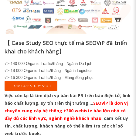
【 Case Study SEO thực tế mà SEOViP đã triển
khai cho khách hàng】
👉 140.000 Organic Traffic/tháng - Ngành Du Lịch
👉 18.000 Organic Traffic/tháng - Ngành Logistics
👉 16.300 Organic Traffic/tháng - Mảng đồng phục
XEM CASE STUDY SEO +
Việc còn lại là tìm dịch vụ bán bài PR trên báo điện tử, link
báo chất lượng, uy tín trên thị trường….
SEOViP là đơn vị
chuyên cung cấp hệ thống +300 webiste báo lớn nhỏ có
đầy đủ các lĩnh vực, ngành nghề khách nhau:
cam kết uy
tín, chất lượng, khách hàng có thể kiểm tra các chỉ số
web trước book: