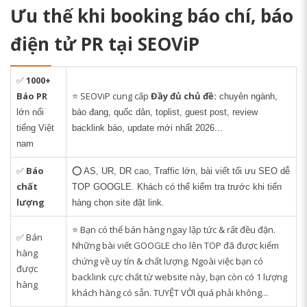
Ưu thế khi booking báo chí, báo
điện tử PR tại SEOViP
✅
1000+
Báo PR
⭐ SEOViP cung cấp
Đầy đủ chủ đề:
chuyên ngành,
lớn nổi
báo đang, quốc dân, toplist, guest post, review
tiếng Việt
backlink báo, update mới nhất 2026...
nam
✅
Báo
⭕
AS, UR, DR cao, Traffic lớn, bài viết tối ưu SEO dễ
chất
TOP GOOGLE. Khách có thể kiểm tra trước khi tiến
lượng
hàng chọn site đặt link.
⭐ Bạn có thể bán hàng ngay lập tức & rất đều đặn.
✅ Bán
Những bài viết GOOGLE cho lên TOP đã được kiểm
hàng
chứng về uy tín & chất lượng. Ngoài việc bạn có
được
backlink cực chất từ website này, bạn còn có 1 lượng
hàng
khách hàng có sẵn. TUYỆT VỜI quá phải không...