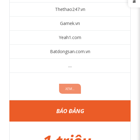
Thethao247.vn
Gamek.vn
Yeah1.com
Batdongsan.com.vn
....
XEM...
BÁO ĐẢNG