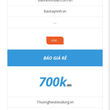
Baoninhthuan.com.vn
Baotayninh.vn
....
XEM...
BÁO GIÁ RẺ
700k
/BÀI
Thuonghieutieudung.vn