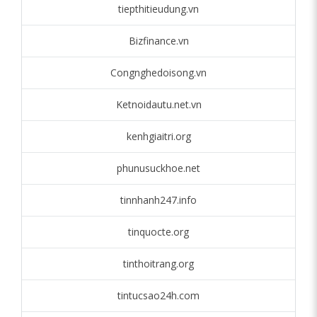
tiepthitieudung.vn
Bizfinance.vn
Congnghedoisong.vn
Ketnoidautu.net.vn
kenhgiaitri.org
phunusuckhoe.net
tinnhanh247.info
tinquocte.org
tinthoitrang.org
tintucsao24h.com