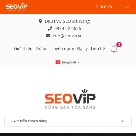
☰
Giới thiệu
DỊCH VỤ SEO Đà Nẵng
0934 52 6656
info@seovip.vn
2
Giới thiệu
Dự án
Tuyển dụng
Đại lý
Liên hệ
Tiếng Việt
▼