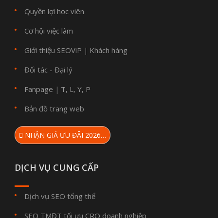
Quyền lợi học viên
Cơ hội việc làm
Giới thiệu SEOViP
Khách hàng
|
Đối tác - Đại lý
Fanpage
T
L
Y
P
|
,
,
,
Bản đồ trang web
NHẬN GIÁ ƯU ĐÃI 2026…
DỊCH VỤ CUNG CẤP
Dịch vụ SEO tổng thể
SEO TMĐT tối ưu CRO doanh nghiệp