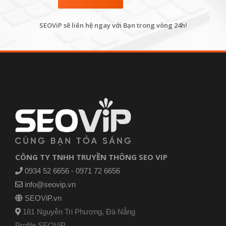
SEOViP sẽ liên hệ ngay với Bạn trong vòng 24h!
CÔNG TY TNHH TRUYỀN THÔNG SEO VIP
0934 52 6656 - 0971 72 6656
info@seovip.vn
SEOViP.vn
181 Nguyễn Tri Phương, Đà Nẵng
Profile SEOViP