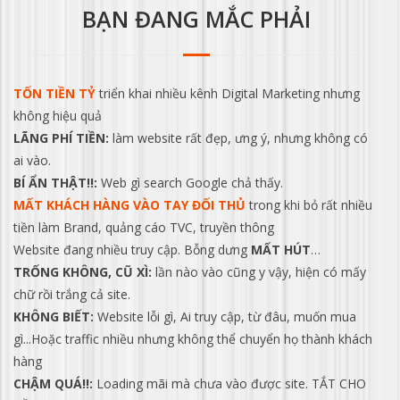
BẠN ĐANG MẮC PHẢI
TỐN TIỀN TỶ
triển khai nhiều kênh Digital Marketing nhưng
không hiệu quả
LÃNG PHÍ TIỀN:
làm website rất đẹp, ưng ý, nhưng không có
ai vào.
BÍ ẨN THẬT!!:
Web gì search Google chả thấy.
MẤT KHÁCH HÀNG VÀO TAY ĐỐI THỦ
trong khi bỏ rất nhiều
tiền làm Brand, quảng cáo TVC, truyền thông
Website đang nhiều truy cập. Bỗng dưng
MẤT HÚT
…
TRỐNG KHÔNG, CŨ XÌ:
lần nào vào cũng y vậy, hiện có mấy
chữ rồi trắng cả site.
KHÔNG BIẾT:
Website lỗi gì, Ai truy cập, từ đâu, muốn mua
gì...Hoặc traffic nhiều nhưng không thể chuyển họ thành khách
hàng
CHẬM QUÁ!!:
Loading mãi mà chưa vào được site. TẮT CHO