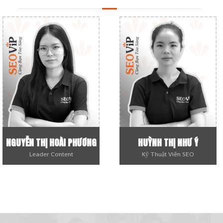
NGUYỄN THỊ HOÀI PHƯƠNG
HUỲNH THỊ NHƯ Ý
Leader Content
Kỹ Thuật Viên SEO