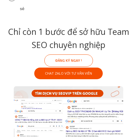
sẻ
Chỉ còn 1 bước để sở hữu Team
SEO chuyên nghiệp
ĐĂNG KÝ NGAY !
CHAT ZALO VỚI TƯ VẤN VIÊN