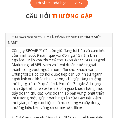
Tải Slide khóa học SEOViP ▸
CÂU HỎI
THƯỜNG GẶP
.
TẠI SAO NÓI SEOVIP ™ LÀ CÔNG TY SEO UY TÍN Ở VIỆT
NAM?
Công ty SEOViP ™ đã luôn giữ đúng lời hứa và cam kết
của mình suốt 9 năm qua với đội ngũ 13 năm kinh
nghiệm. Triển khai thực tế cho +250 dự án SEO, Digital
Marketing tại Việt Nam và 1 vài dự án nước ngoài
thành công vượt ngoài mong đợi cho Khách hàng.
Chúng tôi đã có cơ hội được tiếp cận với nhiều ngành
nghề lĩnh vực khác nhau, không chỉ giúp tăng trưởng
thứ hạng trên kết quả tìm kiếm của Google & Lượng
truy cập(traffic) website mà còn giúp khách hàng thúc
đẩy doanh thu đạt KPIs doanh số bền vững, phát triển
thị trường mới, giúp doanh nghiệp của Bạn tiết kiệm
thời gian, nâng cao hiệu quả marketing và xây dựng
thương hiệu bền vững cả online và offline
SEOViP áp dụng phương pháp SEO tổng thể toàn diện,