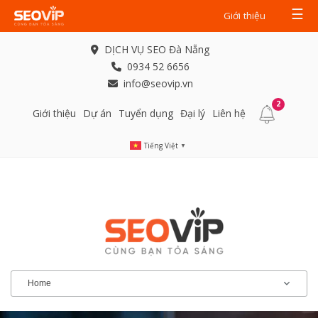
☰
Giới thiệu
DỊCH VỤ SEO Đà Nẵng
0934 52 6656
info@seovip.vn
2
Giới thiệu
Dự án
Tuyển dụng
Đại lý
Liên hệ
Tiếng Việt
▼