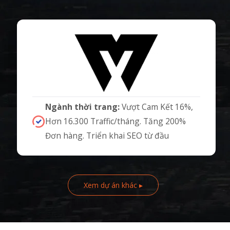
Ngành thời trang:
Vượt Cam Kết 16%,
Hơn 16.300 Traffic/tháng. Tăng 200%
Đơn hàng. Triển khai SEO từ đầu
Xem dự án khác ▸