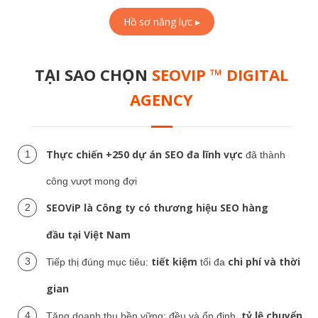
Hồ sơ năng lực ▸
TẠI SAO CHỌN
SEOVIP ™ DIGITAL
AGENCY
Thực chiến +250 dự án SEO đa lĩnh vực
đã thành
công vượt mong đợi
SEOViP là Công ty có thương hiệu SEO
hàng
đầu tại Việt Nam
tiết kiệm
chi phí và thời
Tiếp thị đúng mục tiêu:
tối đa
gian
tỷ lệ chuyển
Tăng doanh thu bền vững: đều và ổn định,