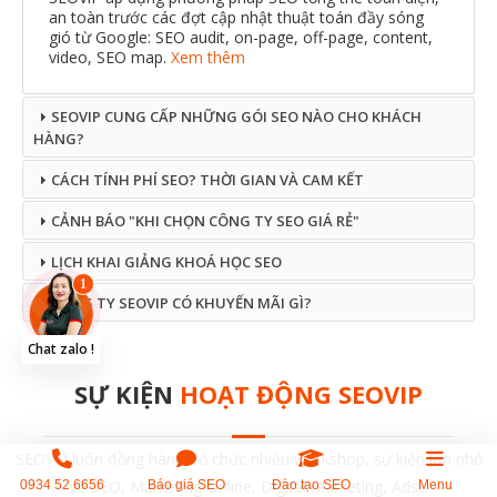
an toàn trước các đợt cập nhật thuật toán đầy sóng
gió từ Google: SEO audit, on-page, off-page, content,
video, SEO map.
Xem thêm
SEOVIP CUNG CẤP NHỮNG GÓI SEO NÀO CHO KHÁCH
HÀNG?
CÁCH TÍNH PHÍ SEO? THỜI GIAN VÀ CAM KẾT
CẢNH BÁO "KHI CHỌN CÔNG TY SEO GIÁ RẺ"
LỊCH KHAI GIẢNG KHOÁ HỌC SEO
CÔNG TY SEOVIP CÓ KHUYẾN MÃI GÌ?
.
Chat zalo !
SỰ KIỆN
HOẠT ĐỘNG SEOVIP
SEOViP luôn đồng hành, tổ chức nhiều workshop, sự kiện lớn nhỏ
về SEO, Marketing Online, Digital Marketing, Ads...
0934 52 6656
Báo giá SEO
Đào tạo SEO
Menu