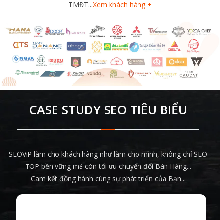
TMĐT...
Xem khách hàng +
CASE STUDY SEO TIÊU BIỂU
SEOViP làm cho khách hàng như làm cho mình, không chỉ SEO
TOP bền vững mà còn tối ưu chuyển đổi Bán Hàng...
Cam kết đồng hành cùng sự phát triển của Bạn...