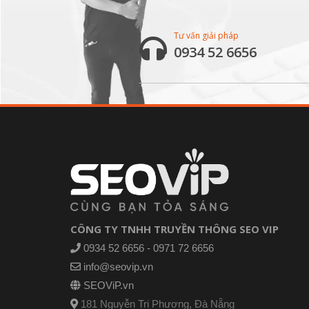
Tư vấn giải pháp
0934 52 6656
CÔNG TY TNHH TRUYỀN THÔNG SEO VIP
0934 52 6656 - 0971 72 6656
info@seovip.vn
SEOViP.vn
181 Nguyễn Tri Phương, Đà Nẵng