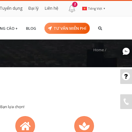
2
Tuyển dụng
Đại lý
Liên hệ
Tiếng Việt
▼
NG CÁO +
BLOG
TƯ VẤN MIỄN PHÍ
Home
/
 Bạn lựa chọn!