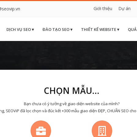
Giới thiệu
Dự án
@seovip.vn
DỊCH VỤ SEO ▾
ĐÀO TẠO SEO ▾
THIẾT KẾ WEBSITE ▾
QUẢ
CHỌN MẪU...
Bạn chưa có ý tưởng về giao diện website của mình?
ng, SEOViP đã lọc chọn và đúc kết +300 mẫu giao diện ĐẸP, CHUẨN SEO cho