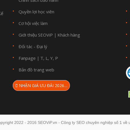
Chính sách bảo hành
Quyền lợi học viên
Kế
Cơ hội việc làm
Giới thiệu SEOViP
Khách hàng
|
Đối tác - Đại lý
Fanpage
T
L
Y
P
|
,
,
,
Bản đồ trang web
NHẬN GIÁ ƯU ĐÃI 2026…
pyright 2022 - 2016 SEOViP.vn - Công ty SEO chuyên nghiệp số 1 về u