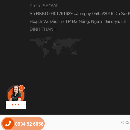
Profile SEOViP
Số ĐKKD 0401761629 cấp ngày 05/05/2016 Do Sở 
Hoạch Và Đầu Tư TP Đà Nẵng. Người đại diện:
LÊ
ĐÌNH THANH
© Co
0934 52 6656