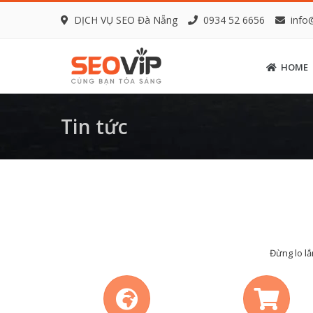
DỊCH VỤ SEO Đà Nẵng
0934 52 6656
info
HOME
Tin tức
Đừng lo lắ