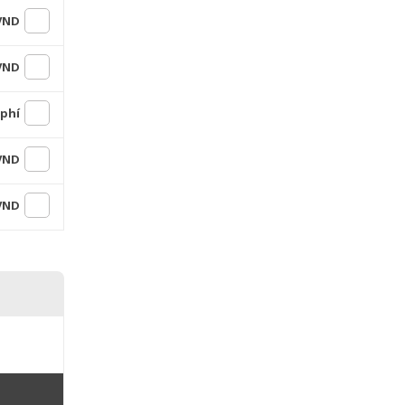
 VND
 VND
 phí
 VND
 VND