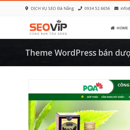
DỊCH VỤ SEO Đà Nẵng
0934 52 6656
info
HOME
Theme WordPress bán dượ