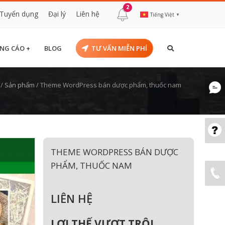
2
Tuyển dụng
Đại lý
Liên hệ
Tiếng Việt
▼
NG CÁO +
BLOG
TƯ VẤN MIỄN PHÍ
/
Sản phẩm
/
Theme WordPress bán dược phẩm, thuốc nam
THEME WORDPRESS BÁN DƯỢC
PHẨM, THUỐC NAM
LIÊN HỆ
LỢI THẾ VƯỢT TRỘI