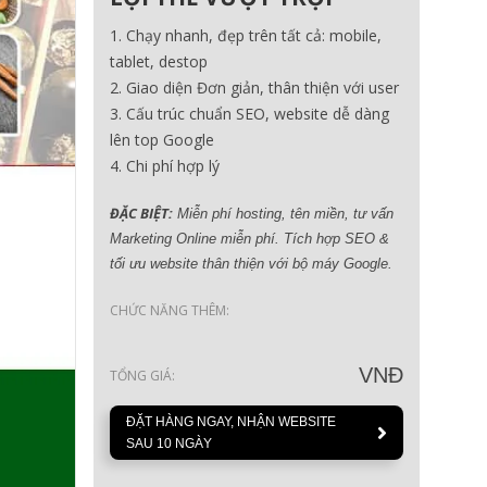
Chạy nhanh, đẹp trên tất cả: mobile,
tablet, destop
Giao diện Đơn giản, thân thiện với user
Cấu trúc chuẩn SEO, website dễ dàng
lên top Google
Chi phí hợp lý
ĐẶC BIỆT:
Miễn phí hosting, tên miền, tư vấn
Marketing Online miễn phí. Tích hợp SEO &
tối ưu website thân thiện với bộ máy Google.
CHỨC NĂNG THÊM:
VNĐ
TỔNG GIÁ:
ĐẶT HÀNG NGAY, NHẬN WEBSITE
SAU 10 NGÀY