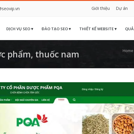
Giới thiệu
Dự án
@seovip.vn
DỊCH VỤ SEO ▾
ĐÀO TẠO SEO ▾
THIẾT KẾ WEBSITE ▾
QUẢ
Home
c phẩm, thuốc nam