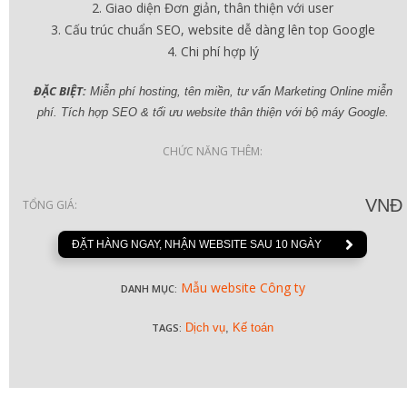
Giao diện Đơn giản, thân thiện với user
Cấu trúc chuẩn SEO, website dễ dàng lên top Google
Chi phí hợp lý
ĐẶC BIỆT:
Miễn phí hosting, tên miền, tư vấn Marketing Online miễn
phí. Tích hợp SEO & tối ưu website thân thiện với bộ máy Google.
CHỨC NĂNG THÊM:
VNĐ
TỔNG GIÁ:
ĐẶT HÀNG NGAY, NHẬN WEBSITE SAU 10 NGÀY
Mẫu website Công ty
DANH MỤC:
TAGS:
Dịch vụ
,
Kế toán