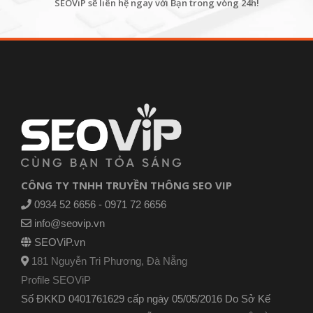
SEOViP sẽ liên hệ ngay với Bạn trong vòng 24h!
CÔNG TY TNHH TRUYỀN THÔNG SEO VIP
0934 52 6656 - 0971 72 6656
info@seovip.vn
SEOViP.vn
181 Nguyễn Tri Phương, Đà Nẵng
Profile SEOViP
Số ĐKKD 0401761629 cấp ngày 05/05/2016 Do Sở Kế