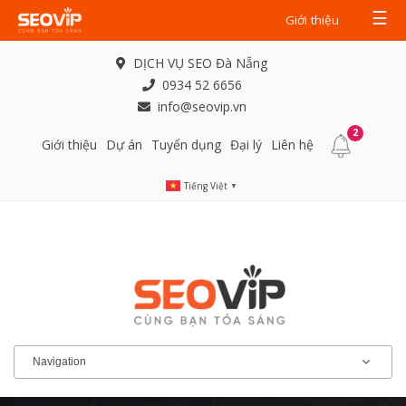
☰
Giới thiệu
DỊCH VỤ SEO Đà Nẵng
0934 52 6656
info@seovip.vn
2
Giới thiệu
Dự án
Tuyển dụng
Đại lý
Liên hệ
Tiếng Việt
▼