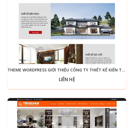
THEME WORDPRESS GIỚI THIỆU CÔNG TY THIẾT KẾ KIẾN TRÚC, NỘI THẤT GIỐNG AHOME
LIÊN HỆ