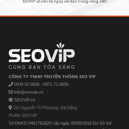
SEOViP sẽ liên hệ ngay với Bạn trong vòng 24h!
CÔNG TY TNHH TRUYỀN THÔNG SEO VIP
0934 52 6656 - 0971 72 6656
info@seovip.vn
SEOViP.vn
181 Nguyễn Tri Phương, Đà Nẵng
Profile SEOViP
Số ĐKKD 0401761629 cấp ngày 05/05/2016 Do Sở Kế