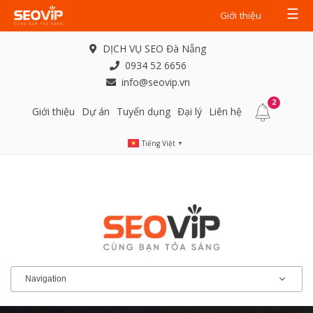
☰
Giới thiệu
DỊCH VỤ SEO Đà Nẵng
0934 52 6656
info@seovip.vn
2
Giới thiệu
Dự án
Tuyển dụng
Đại lý
Liên hệ
Tiếng Việt
▼