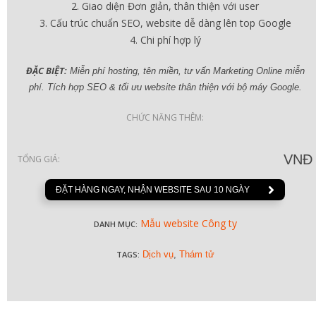
Giao diện Đơn giản, thân thiện với user
Cấu trúc chuẩn SEO, website dễ dàng lên top Google
Chi phí hợp lý
ĐẶC BIỆT:
Miễn phí hosting, tên miền, tư vấn Marketing Online miễn
phí. Tích hợp SEO & tối ưu website thân thiện với bộ máy Google.
CHỨC NĂNG THÊM:
VNĐ
TỔNG GIÁ:
ĐẶT HÀNG NGAY, NHẬN WEBSITE SAU 10 NGÀY
Mẫu website Công ty
DANH MỤC:
TAGS:
Dịch vụ
,
Thám tử