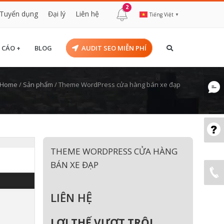
2
Tuyển dụng
Đại lý
Liên hệ
Tiếng Việt
▼
 CÁO +
BLOG
AUDIT SEO MIỄN PHÍ
Home
/
Sản phẩm
/
Theme WordPress cửa hàng bán xe đạp
THEME WORDPRESS CỬA HÀNG
BÁN XE ĐẠP
LIÊN HỆ
LỢI THẾ VƯỢT TRỘI