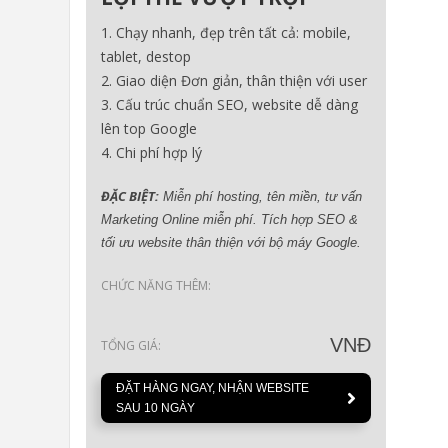
Chạy nhanh, đẹp trên tất cả: mobile,
tablet, destop
Giao diện Đơn giản, thân thiện với user
Cấu trúc chuẩn SEO, website dễ dàng
lên top Google
Chi phí hợp lý
ĐẶC BIỆT:
Miễn phí hosting, tên miền, tư vấn
Marketing Online miễn phí. Tích hợp SEO &
tối ưu website thân thiện với bộ máy Google.
CHỨC NĂNG THÊM:
VNĐ
TỔNG GIÁ:
ĐẶT HÀNG NGAY, NHẬN WEBSITE
SAU 10 NGÀY