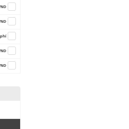
 VND
 VND
 phí
 VND
 VND