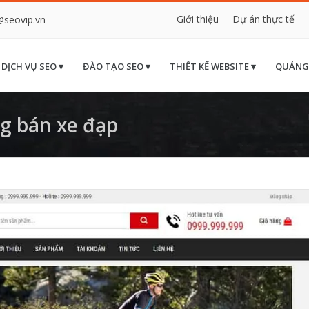
Giới thiệu
Dự án thực tế
@seovip.vn
DỊCH VỤ SEO ▾
ĐÀO TẠO SEO ▾
THIẾT KẾ WEBSITE ▾
QUẢNG
g bán xe đạp