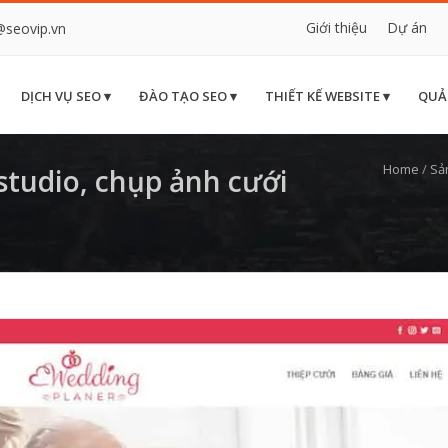
Giới thiệu
Dự án
@seovip.vn
DỊCH VỤ SEO ▾
ĐÀO TẠO SEO ▾
THIẾT KẾ WEBSITE ▾
QUẢ
Home
/
Sả
tudio, chụp ảnh cưới