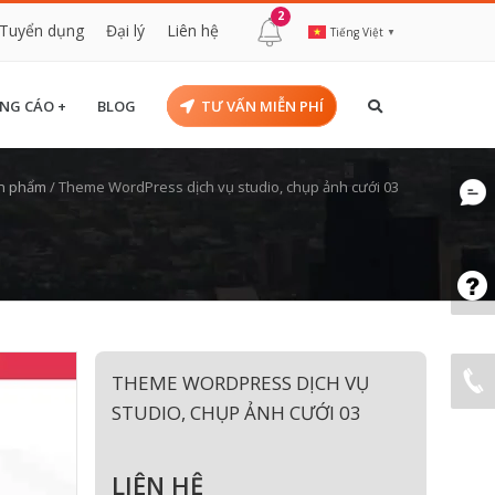
2
Tuyển dụng
Đại lý
Liên hệ
Tiếng Việt
▼
NG CÁO +
BLOG
TƯ VẤN MIỄN PHÍ
n phẩm
/
Theme WordPress dịch vụ studio, chụp ảnh cưới 03
THEME WORDPRESS DỊCH VỤ
STUDIO, CHỤP ẢNH CƯỚI 03
LIÊN HỆ