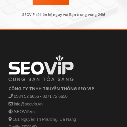
SEOViP sẽ liên hệ ngay với Bạn trong vòng 24h!
CÔNG TY TNHH TRUYỀN THÔNG SEO VIP
0934 52 6656 - 0971 72 6656
info@seovip.vn
SEOViP.vn
181 Nguyễn Tri Phương, Đà Nẵng
Profile SEOViP