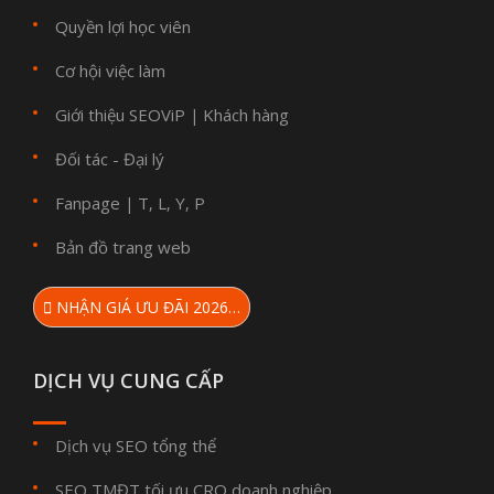
Quyền lợi học viên
Cơ hội việc làm
Giới thiệu SEOViP
Khách hàng
|
Đối tác - Đại lý
Fanpage
T
L
Y
P
|
,
,
,
Bản đồ trang web
NHẬN GIÁ ƯU ĐÃI 2026…
DỊCH VỤ CUNG CẤP
Dịch vụ SEO tổng thể
SEO TMĐT tối ưu CRO doanh nghiệp