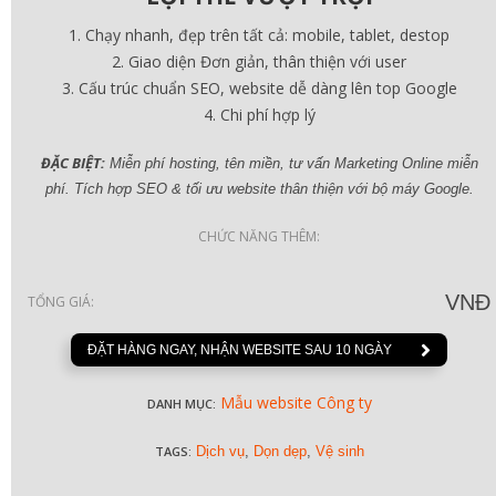
Chạy nhanh, đẹp trên tất cả: mobile, tablet, destop
Giao diện Đơn giản, thân thiện với user
Cấu trúc chuẩn SEO, website dễ dàng lên top Google
Chi phí hợp lý
ĐẶC BIỆT:
Miễn phí hosting, tên miền, tư vấn Marketing Online miễn
phí. Tích hợp SEO & tối ưu website thân thiện với bộ máy Google.
CHỨC NĂNG THÊM:
VNĐ
TỔNG GIÁ:
ĐẶT HÀNG NGAY, NHẬN WEBSITE SAU 10 NGÀY
Mẫu website Công ty
DANH MỤC:
TAGS:
Dịch vụ
,
Dọn dẹp
,
Vệ sinh