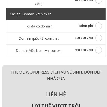
449,000 VND
CẤP]
Các gói Domain - tên miền
Miễn phí
Tôi đã có domain
300,000 VND
Domain quốc tế .com .net
900,000 VND
Domain Việt Nam .vn .com.vn
THEME WORDPRESS DỊCH VỤ VỆ SINH, DỌN DẸP
NHÀ CỬA
LIÊN HỆ
LỢI THẾ VƯỢT TRỘI