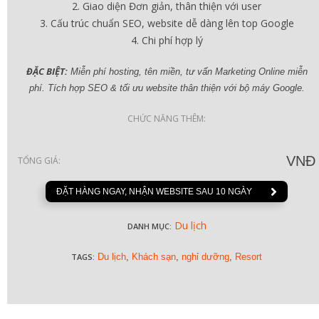
Giao diện Đơn giản, thân thiện với user
Cấu trúc chuẩn SEO, website dễ dàng lên top Google
Chi phí hợp lý
ĐẶC BIỆT:
Miễn phí hosting, tên miền, tư vấn Marketing Online miễn
phí. Tích hợp SEO & tối ưu website thân thiện với bộ máy Google.
CHỨC NĂNG THÊM:
VNĐ
TỔNG GIÁ:
ĐẶT HÀNG NGAY, NHẬN WEBSITE SAU 10 NGÀY
Du lịch
DANH MỤC:
TAGS:
Du lịch
,
Khách sạn
,
nghỉ dưỡng
,
Resort