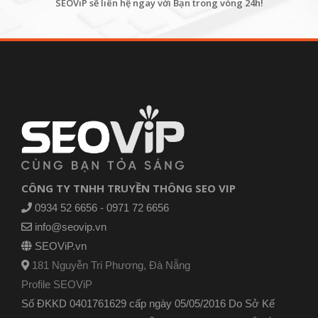
SEOViP sẽ liên hệ ngay với Bạn trong vòng 24h!
CÔNG TY TNHH TRUYỀN THÔNG SEO VIP
0934 52 6656 - 0971 72 6656
info@seovip.vn
SEOViP.vn
181 Nguyễn Tri Phương, Đà Nẵng
Profile SEOViP
Số ĐKKD 0401761629 cấp ngày 05/05/2016 Do Sở Kế