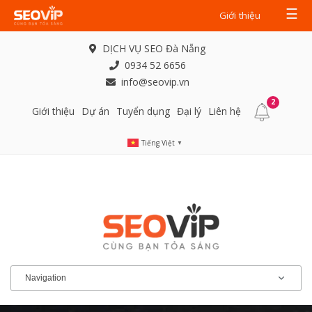
☰
Giới thiệu
DỊCH VỤ SEO Đà Nẵng
0934 52 6656
info@seovip.vn
2
Giới thiệu
Dự án
Tuyển dụng
Đại lý
Liên hệ
Tiếng Việt
▼