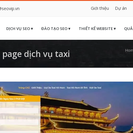
Giới thiệu
Dự án
@seovip.vn
DỊCH VỤ SEO ▾
ĐÀO TẠO SEO ▾
THIẾT KẾ WEBSITE ▾
QUẢ
Ho
page dịch vụ taxi