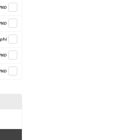
 VND
 VND
 phí
 VND
 VND