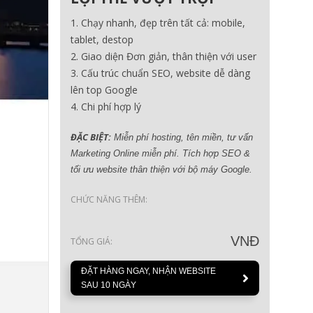
Chạy nhanh, đẹp trên tất cả: mobile,
tablet, destop
Giao diện Đơn giản, thân thiện với user
Cấu trúc chuẩn SEO, website dễ dàng
lên top Google
Chi phí hợp lý
ĐẶC BIỆT:
Miễn phí hosting, tên miền, tư vấn
Marketing Online miễn phí. Tích hợp SEO &
tối ưu website thân thiện với bộ máy Google.
CHỨC NĂNG THÊM:
VNĐ
TỔNG GIÁ:
ĐẶT HÀNG NGAY, NHẬN WEBSITE
SAU 10 NGÀY