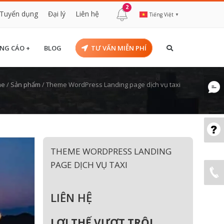
2
Tuyển dụng
Đại lý
Liên hệ
Tiếng Việt
▼
NG CÁO +
BLOG
TƯ VẤN MIỄN PHÍ
me
/
Sản phẩm
/
Theme WordPress Landing page dịch vụ taxi
THEME WORDPRESS LANDING
PAGE DỊCH VỤ TAXI
LIÊN HỆ
LỢI THẾ VƯỢT TRỘI