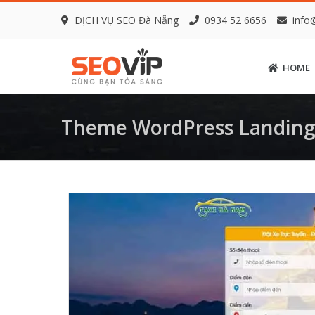
DỊCH VỤ SEO Đà Nẵng
0934 52 6656
info
HOME
Theme WordPress Landing 