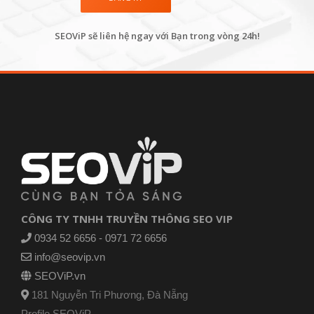
SEOViP sẽ liên hệ ngay với Bạn trong vòng 24h!
CÔNG TY TNHH TRUYỀN THÔNG SEO VIP
0934 52 6656 - 0971 72 6656
info@seovip.vn
SEOViP.vn
181 Nguyễn Tri Phương, Đà Nẵng
Profile SEOViP