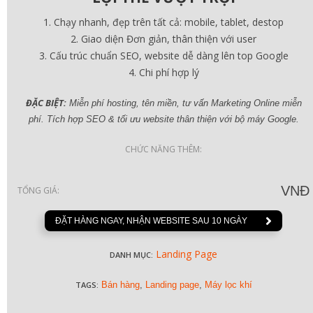
Chạy nhanh, đẹp trên tất cả: mobile, tablet, destop
Giao diện Đơn giản, thân thiện với user
Cấu trúc chuẩn SEO, website dễ dàng lên top Google
Chi phí hợp lý
ĐẶC BIỆT:
Miễn phí hosting, tên miền, tư vấn Marketing Online miễn
phí. Tích hợp SEO & tối ưu website thân thiện với bộ máy Google.
CHỨC NĂNG THÊM:
VNĐ
TỔNG GIÁ:
ĐẶT HÀNG NGAY, NHẬN WEBSITE SAU 10 NGÀY
Landing Page
DANH MỤC:
TAGS:
Bán hàng
,
Landing page
,
Máy lọc khí