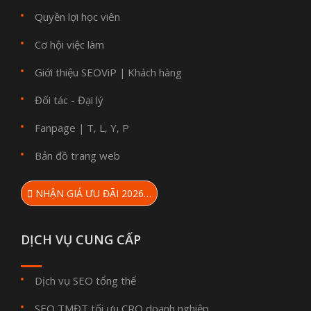
Quyền lợi học viên
Cơ hội việc làm
Giới thiệu SEOViP
Khách hàng
|
Đối tác - Đại lý
Fanpage
T
L
Y
P
|
,
,
,
Bản đồ trang web
NHẬN GIÁ ƯU ĐÃI 2026…
DỊCH VỤ CUNG CẤP
Dịch vụ SEO tổng thể
SEO TMĐT tối ưu CRO doanh nghiệp