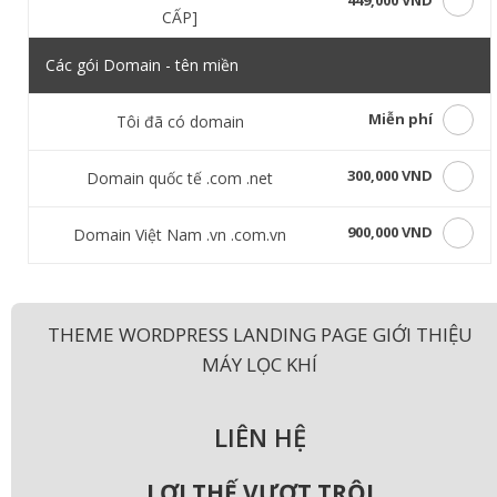
449,000 VND
CẤP]
Các gói Domain - tên miền
Miễn phí
Tôi đã có domain
300,000 VND
Domain quốc tế .com .net
900,000 VND
Domain Việt Nam .vn .com.vn
THEME WORDPRESS LANDING PAGE GIỚI THIỆU
MÁY LỌC KHÍ
LIÊN HỆ
LỢI THẾ VƯỢT TRỘI