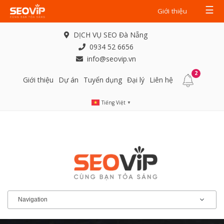
☰
Giới thiệu
DỊCH VỤ SEO Đà Nẵng
0934 52 6656
info@seovip.vn
2
Giới thiệu
Dự án
Tuyển dụng
Đại lý
Liên hệ
Tiếng Việt
▼