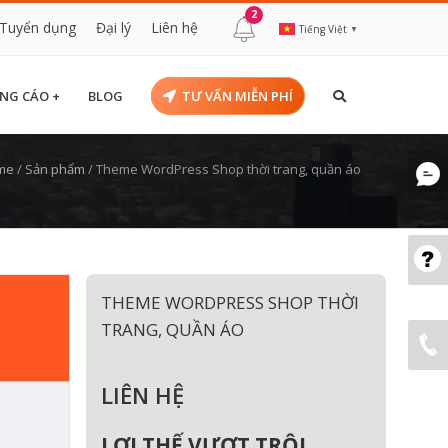
2
Tuyển dụng
Đại lý
Liên hệ
Tiếng Việt
▼
NG CÁO +
BLOG
TƯ VẤN MIỄN PHÍ
me
/
Sản phẩm
/
Theme WordPress Shop thời trang, quần áo
THEME WORDPRESS SHOP THỜI
TRANG, QUẦN ÁO
LIÊN HỆ
LỢI THẾ VƯỢT TRỘI