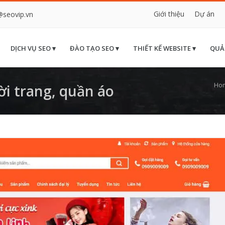
Giới thiệu
Dự án
@seovip.vn
DỊCH VỤ SEO ▾
ĐÀO TẠO SEO ▾
THIẾT KẾ WEBSITE ▾
QUẢ
Ho
i trang, quần áo