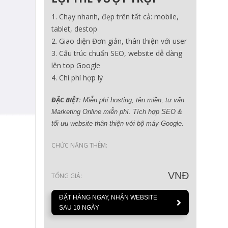
Chạy nhanh, đẹp trên tất cả: mobile,
tablet, destop
Giao diện Đơn giản, thân thiện với user
Cấu trúc chuẩn SEO, website dễ dàng
lên top Google
Chi phí hợp lý
ĐẶC BIỆT:
Miễn phí hosting, tên miền, tư vấn
Marketing Online miễn phí. Tích hợp SEO &
tối ưu website thân thiện với bộ máy Google.
CHỨC NĂNG THÊM:
VNĐ
TỔNG GIÁ:
ĐẶT HÀNG NGAY, NHẬN WEBSITE
SAU 10 NGÀY