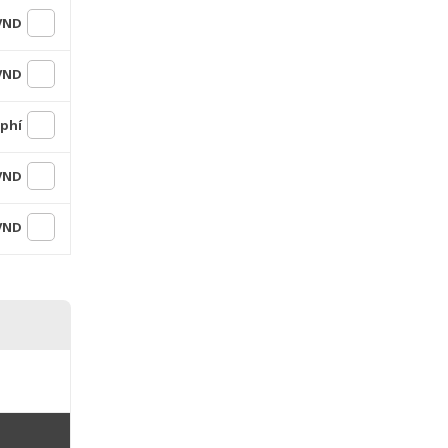
 VND
 VND
 phí
 VND
 VND