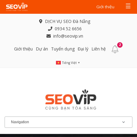
☰
Giới thiệu
DỊCH VỤ SEO Đà Nẵng
0934 52 6656
info@seovip.vn
2
Giới thiệu
Dự án
Tuyển dụng
Đại lý
Liên hệ
Tiếng Việt
▼