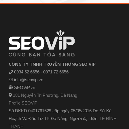
CÔNG TY TNHH TRUYỀN THÔNG SEO VIP
0934 52 6656 - 0971 72 6656
info@seovip.vn
SEOViP.vn
181 Nguyễn Tri Phương, Đà Nẵng
Profile SEOViP
Số ĐKKD 0401761629 cấp ngày 05/05/2016 Do Sở Kế
Hoạch Và Đầu Tư TP Đà Nẵng. Người đại diện:
LÊ ĐÌNH
THANH