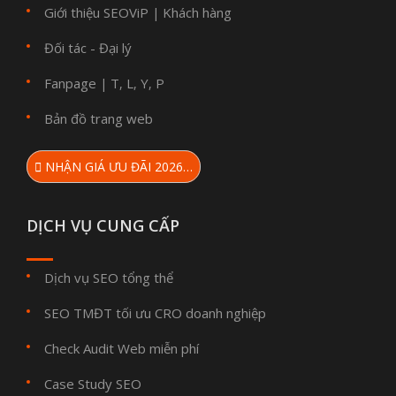
Giới thiệu SEOViP
Khách hàng
|
Đối tác - Đại lý
Fanpage
T
L
Y
P
|
,
,
,
Bản đồ trang web
NHẬN GIÁ ƯU ĐÃI 2026…
DỊCH VỤ CUNG CẤP
Dịch vụ SEO tổng thể
SEO TMĐT tối ưu CRO doanh nghiệp
Check Audit Web miễn phí
Case Study SEO