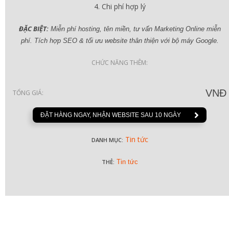
Chi phí hợp lý
ĐẶC BIỆT:
Miễn phí hosting, tên miền, tư vấn Marketing Online miễn
phí. Tích hợp SEO & tối ưu website thân thiện với bộ máy Google.
CHỨC NĂNG THÊM:
VNĐ
TỔNG GIÁ:
ĐẶT HÀNG NGAY, NHẬN WEBSITE SAU 10 NGÀY
Tin tức
DANH MỤC:
THẺ:
Tin tức