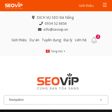
☰
Giới thiệu
DỊCH VỤ SEO Đà Nẵng
0934 52 6656
info@seovip.vn
2
Giới thiệu
Dự án
Tuyển dụng
Đại lý
Liên hệ
Tiếng Việt
▼