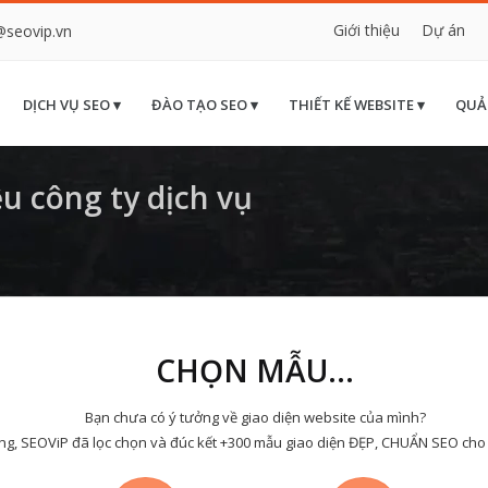
Giới thiệu
Dự án
@seovip.vn
DỊCH VỤ SEO ▾
ĐÀO TẠO SEO ▾
THIẾT KẾ WEBSITE ▾
QUẢ
u công ty dịch vụ
CHỌN MẪU...
Bạn chưa có ý tưởng về giao diện website của mình?
ng, SEOViP đã lọc chọn và đúc kết +300 mẫu giao diện ĐẸP, CHUẨN SEO cho