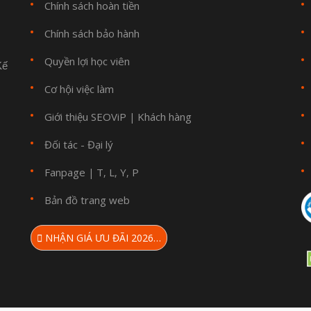
Chính sách hoàn tiền
Chính sách bảo hành
Quyền lợi học viên
Kế
Cơ hội việc làm
Giới thiệu SEOViP
Khách hàng
|
Đối tác - Đại lý
Fanpage
T
L
Y
P
|
,
,
,
Bản đồ trang web
NHẬN GIÁ ƯU ĐÃI 2026…