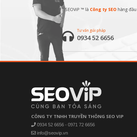
SEOViP ™ là
Công ty SEO
hàng đầu v
Tư vấn giải pháp
0934 52 6656
CÔNG TY TNHH TRUYỀN THÔNG SEO VIP
0934 52 6656 - 0971 72 6656
info@seovip.vn