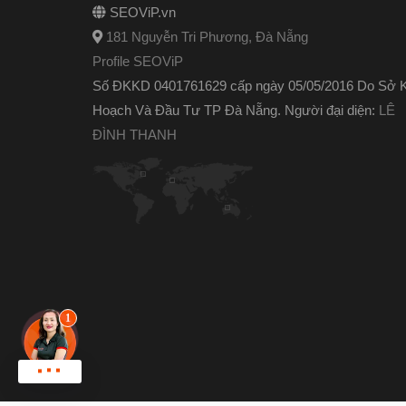
SEOViP.vn
181 Nguyễn Tri Phương, Đà Nẵng
Profile SEOViP
Số ĐKKD 0401761629 cấp ngày 05/05/2016 Do Sở 
Hoạch Và Đầu Tư TP Đà Nẵng. Người đại diện:
LÊ
ĐÌNH THANH