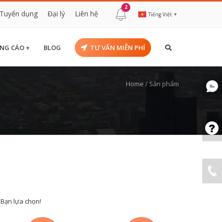
2
Tuyển dụng
Đại lý
Liên hệ
Tiếng Việt
▼
NG CÁO +
BLOG
TƯ VẤN MIỄN PHÍ
Home
/
Sản phẩm
 Bạn lựa chọn!