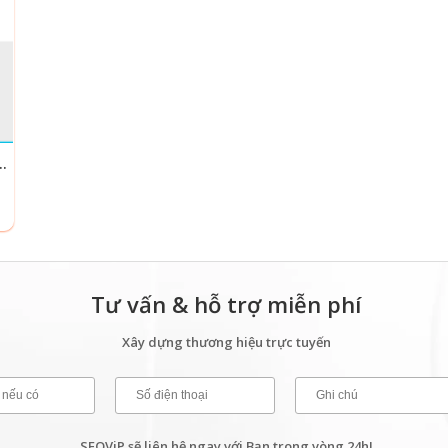
HIỆU CÔNG TY DỊCH VỤ MẠNG, CNTT
Tư vấn & hỗ trợ miễn phí
Xây dựng thương hiệu trực tuyến
SEOViP sẽ liên hệ ngay với Bạn trong vòng 24h!