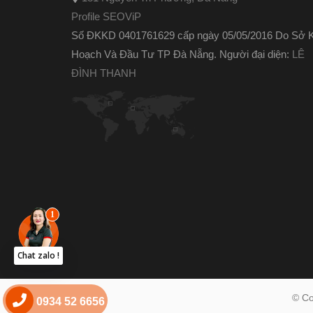
Profile SEOViP
Số ĐKKD 0401761629 cấp ngày 05/05/2016 Do Sở 
Hoạch Và Đầu Tư TP Đà Nẵng. Người đại diện:
LÊ
ĐÌNH THANH
Chat zalo !
© Co
0934 52 6656