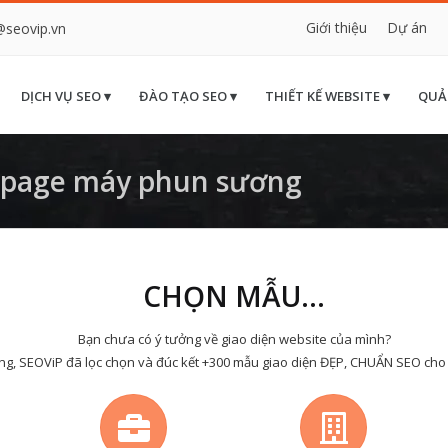
Giới thiệu
Dự án
@seovip.vn
DỊCH VỤ SEO ▾
ĐÀO TẠO SEO ▾
THIẾT KẾ WEBSITE ▾
QUẢ
 page máy phun sương
CHỌN MẪU...
Bạn chưa có ý tưởng về giao diện website của mình?
ng, SEOViP đã lọc chọn và đúc kết +300 mẫu giao diện ĐẸP, CHUẨN SEO cho