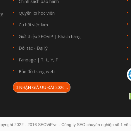
Chính sách bảo hành
Quyền lợi học viên
Kế
Cơ hội việc làm
Giới thiệu SEOViP
Khách hàng
|
Đối tác - Đại lý
Fanpage
T
L
Y
P
|
,
,
,
Bản đồ trang web
NHẬN GIÁ ƯU ĐÃI 2026…
pyright 2022 - 2016 SEOViP.vn - Công ty SEO chuyên nghiệp số 1 về u