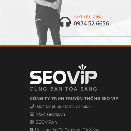
Tư vấn giải pháp
0934 52 6656
CÔNG TY TNHH TRUYỀN THÔNG SEO VIP
0934 52 6656 - 0971 72 6656
info@seovip.vn
SEOViP.vn
181 Nguyễn Tri Phương, Đà Nẵng