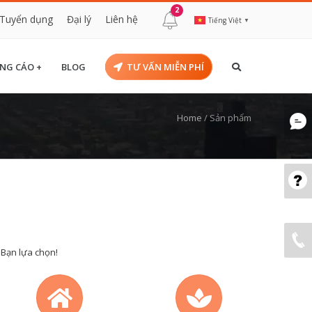
2
Tuyển dụng
Đại lý
Liên hệ
Tiếng Việt
▼
NG CÁO +
BLOG
TƯ VẤN MIỄN PHÍ
Home
/
Sản phẩm
 Bạn lựa chọn!