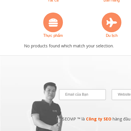
Tất cả
Bán hàng
Thực phẩm
Du lịch
No products found which match your selection.
SEOViP ™ là
Công ty SEO
hàng đầu v