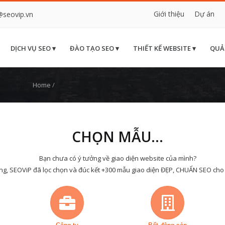
Giới thiệu
Dự án
@seovip.vn
DỊCH VỤ SEO ▾
ĐÀO TẠO SEO ▾
THIẾT KẾ WEBSITE ▾
QUẢ
Home
/
CHỌN MẪU...
Bạn chưa có ý tưởng về giao diện website của mình?
ng, SEOViP đã lọc chọn và đúc kết +300 mẫu giao diện ĐẸP, CHUẨN SEO cho