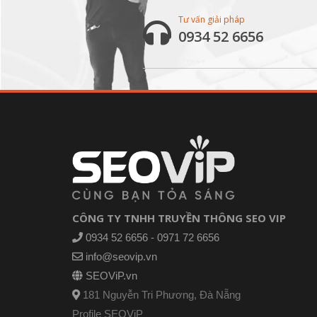
Tư vấn giải pháp
0934 52 6656
CÔNG TY TNHH TRUYỀN THÔNG SEO VIP
0934 52 6656 - 0971 72 6656
info@seovip.vn
SEOViP.vn
181 Nguyễn Tri Phương, Đà Nẵng
Profile SEOViP