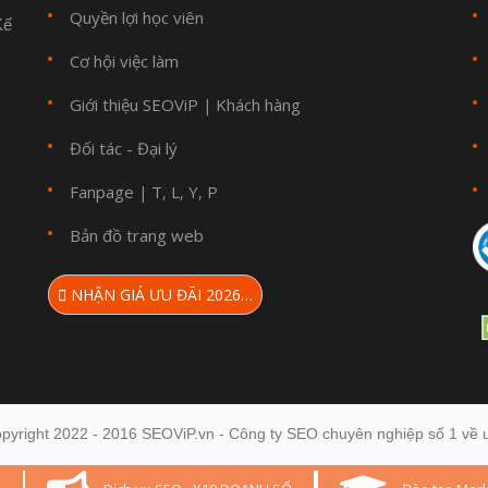
Quyền lợi học viên
Kế
Cơ hội việc làm
Giới thiệu SEOViP
Khách hàng
|
Đối tác - Đại lý
Fanpage
T
L
Y
P
|
,
,
,
Bản đồ trang web
NHẬN GIÁ ƯU ĐÃI 2026…
pyright 2022 - 2016 SEOViP.vn - Công ty SEO chuyên nghiệp số 1 về u