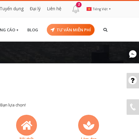
2
Tuyển dụng
Đại lý
Liên hệ
Tiếng Việt
▼
NG CÁO +
BLOG
TƯ VẤN MIỄN PHÍ
 Bạn lựa chọn!