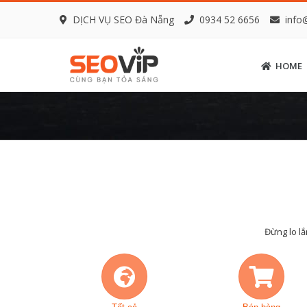
DỊCH VỤ SEO Đà Nẵng
0934 52 6656
info
HOME
Đừng lo lắ