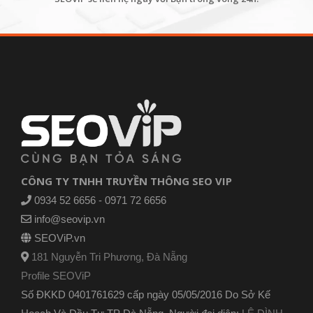
CÔNG TY TNHH TRUYỀN THÔNG SEO VIP
0934 52 6656 - 0971 72 6656
info@seovip.vn
SEOViP.vn
181 Nguyễn Tri Phương, Đà Nẵng
Profile SEOViP
Số ĐKKD 0401761629 cấp ngày 05/05/2016 Do Sở Kế