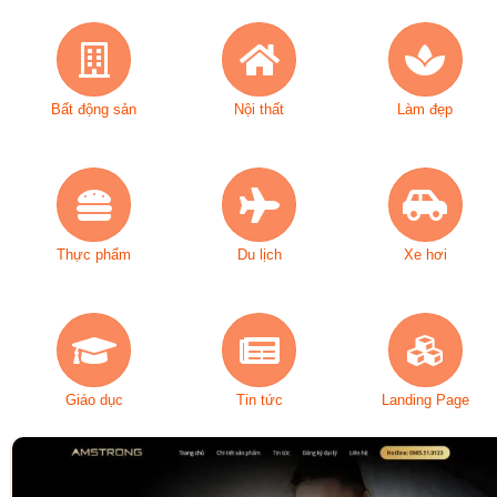
Bất động sản
Nội thất
Làm đẹp
Thực phẩm
Du lịch
Xe hơi
Giáo dục
Tin tức
Landing Page