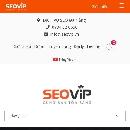
☰
Giới thiệu
DỊCH VỤ SEO Đà Nẵng
0934 52 6656
info@seovip.vn
2
Giới thiệu
Dự án
Tuyển dụng
Đại lý
Liên hệ
Tiếng Việt
▼