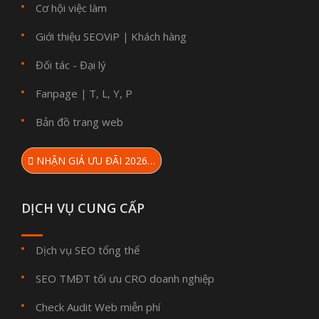
Cơ hội việc làm
Giới thiệu SEOViP
Khách hàng
|
Đối tác - Đại lý
Fanpage
T
L
Y
P
|
,
,
,
Bản đồ trang web
NHẬN GIÁ ƯU ĐÃI 2026…
DỊCH VỤ CUNG CẤP
Dịch vụ SEO tổng thể
SEO TMĐT tối ưu CRO doanh nghiệp
Check Audit Web miễn phí