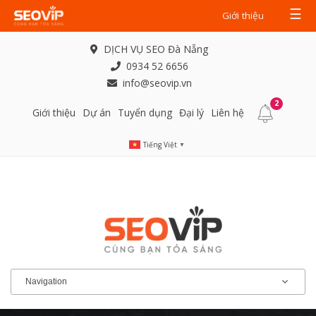
☰
Giới thiệu
DỊCH VỤ SEO Đà Nẵng
0934 52 6656
info@seovip.vn
2
Giới thiệu
Dự án
Tuyển dụng
Đại lý
Liên hệ
Tiếng Việt
▼