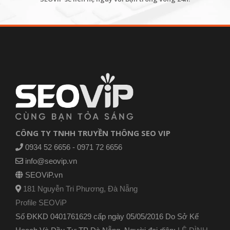
CÔNG TY TNHH TRUYỀN THÔNG SEO VIP
0934 52 6656 - 0971 72 6656
info@seovip.vn
SEOViP.vn
181 Nguyễn Tri Phương, Đà Nẵng
Profile SEOViP
Số ĐKKD 0401761629 cấp ngày 05/05/2016 Do Sở Kế