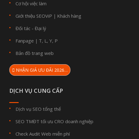
Cơ hội việc làm
Giới thiệu SEOViP
Khách hàng
|
Đối tác - Đại lý
Fanpage
T
L
Y
P
|
,
,
,
Bản đồ trang web
NHẬN GIÁ ƯU ĐÃI 2026…
DỊCH VỤ CUNG CẤP
Dịch vụ SEO tổng thể
SEO TMĐT tối ưu CRO doanh nghiệp
Check Audit Web miễn phí