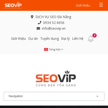
☰
Giới thiệu
DỊCH VỤ SEO Đà Nẵng
0934 52 6656
info@seovip.vn
2
Giới thiệu
Dự án
Tuyển dụng
Đại lý
Liên hệ
Tiếng Việt
▼