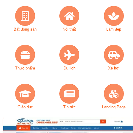
Bất động sản
Nội thất
Làm đẹp
Thực phẩm
Du lịch
Xe hơi
Giáo dục
Tin tức
Landing Page