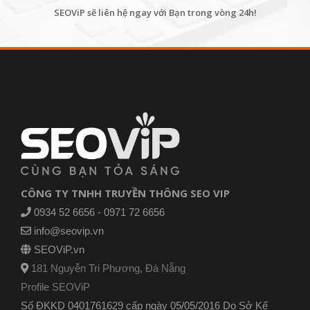
SEOViP sẽ liên hệ ngay với Bạn trong vòng 24h!
CÔNG TY TNHH TRUYỀN THÔNG SEO VIP
0934 52 6656 - 0971 72 6656
info@seovip.vn
SEOViP.vn
181 Nguyễn Tri Phương, Đà Nẵng
Profile SEOViP
Số ĐKKD 0401761629 cấp ngày 05/05/2016 Do Sở Kế