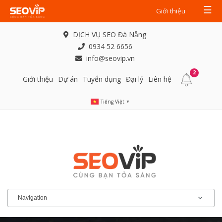
☰
Giới thiệu
DỊCH VỤ SEO Đà Nẵng
0934 52 6656
info@seovip.vn
2
Giới thiệu
Dự án
Tuyển dụng
Đại lý
Liên hệ
Tiếng Việt
▼