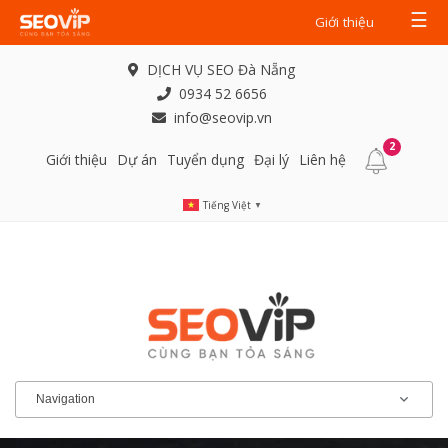
☰
Giới thiệu
DỊCH VỤ SEO Đà Nẵng
0934 52 6656
info@seovip.vn
2
Giới thiệu
Dự án
Tuyển dụng
Đại lý
Liên hệ
Tiếng Việt
▼