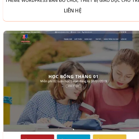
THEME WORDPRESS BÁN ĐỒ CHƠI, THIẾT BỊ GIÁO DỤC CHO TR
LIÊN HỆ