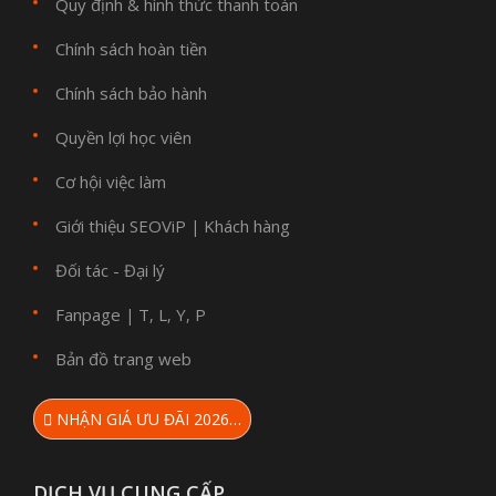
Quy định & hình thức thanh toán
Chính sách hoàn tiền
Chính sách bảo hành
Quyền lợi học viên
Cơ hội việc làm
Giới thiệu SEOViP
Khách hàng
|
Đối tác - Đại lý
Fanpage
T
L
Y
P
|
,
,
,
Bản đồ trang web
NHẬN GIÁ ƯU ĐÃI 2026…
DỊCH VỤ CUNG CẤP