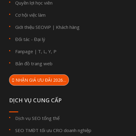
Quyền lợi học viên
Cơ hội việc làm
Giới thiệu SEOViP
Khách hàng
|
Đối tác - Đại lý
Fanpage
T
L
Y
P
|
,
,
,
Bản đồ trang web
NHẬN GIÁ ƯU ĐÃI 2026…
DỊCH VỤ CUNG CẤP
Dịch vụ SEO tổng thể
SEO TMĐT tối ưu CRO doanh nghiệp