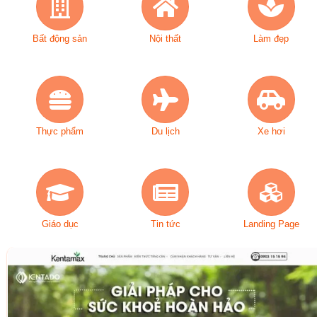
Bất động sản
Nội thất
Làm đẹp
Thực phẩm
Du lịch
Xe hơi
Giáo dục
Tin tức
Landing Page