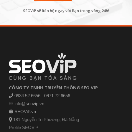
SEOViP sẽ liên hệ ngay với Bạn trong vòng 24h!
CÔNG TY TNHH TRUYỀN THÔNG SEO VIP
0934 52 6656 - 0971 72 6656
info@seovip.vn
SEOViP.vn
181 Nguyễn Tri Phương, Đà Nẵng
Profile SEOViP