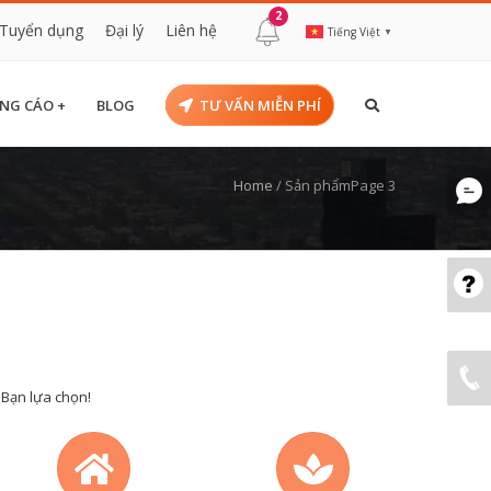
2
Tuyển dụng
Đại lý
Liên hệ
Tiếng Việt
▼
NG CÁO +
BLOG
TƯ VẤN MIỄN PHÍ
Home
/
Sản phẩm
Page 3
 Bạn lựa chọn!