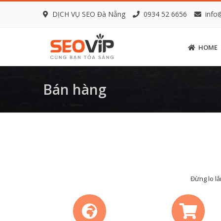
DỊCH VỤ SEO Đà Nẵng
0934 52 6656
info
HOME
Bán hàng
Đừng lo lắ