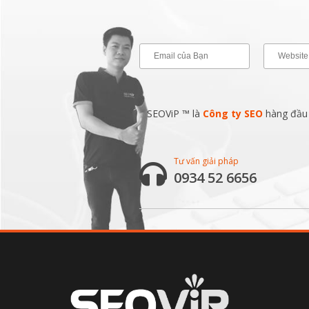
SEOViP ™ là
Công ty SEO
hàng đầu v
Tư vấn giải pháp
0934 52 6656