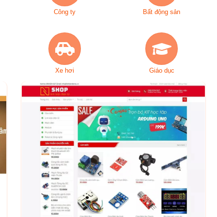
Công ty
Bất động sản
Xe hơi
Giáo dục