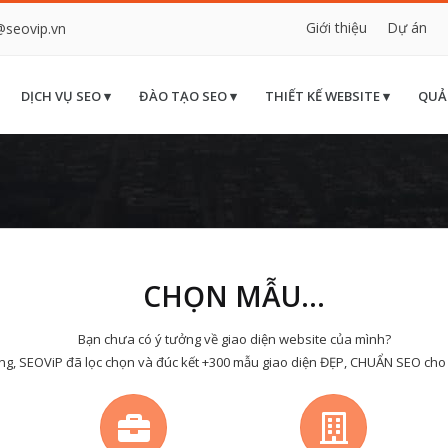
Giới thiệu
Dự án
@seovip.vn
DỊCH VỤ SEO ▾
ĐÀO TẠO SEO ▾
THIẾT KẾ WEBSITE ▾
QUẢ
CHỌN MẪU...
Bạn chưa có ý tưởng về giao diện website của mình?
ng, SEOViP đã lọc chọn và đúc kết +300 mẫu giao diện ĐẸP, CHUẨN SEO cho