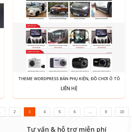
THEME WORDPRESS BÁN PHỤ KIỆN, ĐỒ CHƠI Ô TÔ
LIÊN HỆ
3
…
1
2
4
5
6
9
10
Tư vấn & hỗ trợ miễn phí