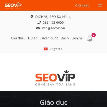
☰
Giới thiệu
DỊCH VỤ SEO Đà Nẵng
0934 52 6656
info@seovip.vn
2
Giới thiệu
Dự án
Tuyển dụng
Đại lý
Liên hệ
Tiếng Việt
▼
Giáo dục