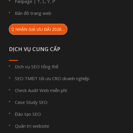
Fanpage
T
L
Y
P
|
,
,
,
Bản đồ trang web
NHẬN GIÁ ƯU ĐÃI 2026…
DỊCH VỤ CUNG CẤP
Dịch vụ SEO tổng thể
SEO TMĐT tối ưu CRO doanh nghiệp
Check Audit Web miễn phí
Case Study SEO
Đào tạo SEO
Quản trị website