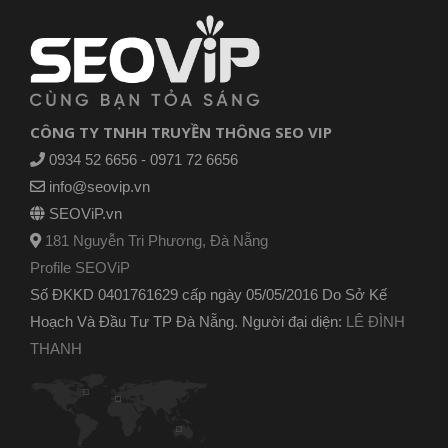
CÔNG TY TNHH TRUYỀN THÔNG SEO VIP
0934 52 6656 - 0971 72 6656
info@seovip.vn
SEOViP.vn
181 Nguyễn Tri Phương, Đà Nẵng
Profile SEOViP
Số ĐKKD 0401761629 cấp ngày 05/05/2016 Do Sở Kế
Hoạch Và Đầu Tư TP Đà Nẵng. Người đại diện:
LÊ ĐÌNH
THANH