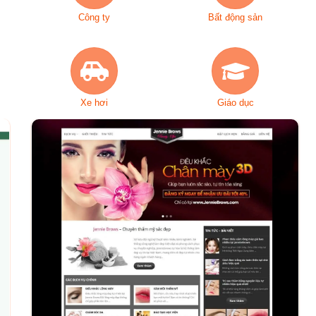
Công ty
Bất động sản
Xe hơi
Giáo dục