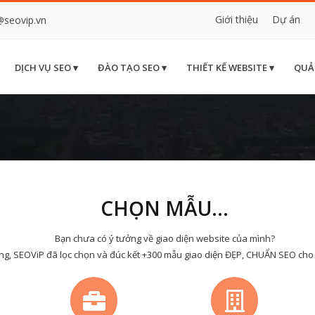
Giới thiệu
Dự án
@seovip.vn
DỊCH VỤ SEO ▾
ĐÀO TẠO SEO ▾
THIẾT KẾ WEBSITE ▾
QUẢ
CHỌN MẪU...
Bạn chưa có ý tưởng về giao diện website của mình?
ng, SEOViP đã lọc chọn và đúc kết +300 mẫu giao diện ĐẸP, CHUẨN SEO cho