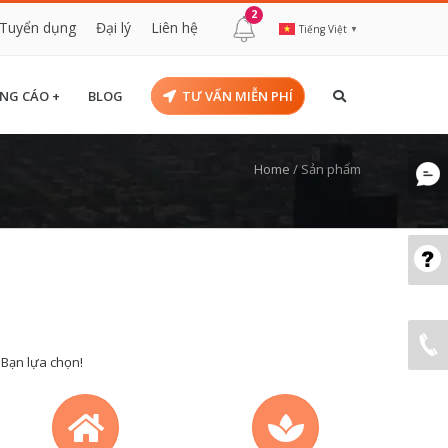
2
Tuyển dụng
Đại lý
Liên hệ
Tiếng Việt
▼
NG CÁO +
BLOG
TƯ VẤN MIỄN PHÍ
Home
/
Sản phẩm
 Bạn lựa chọn!