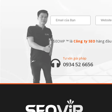
SEOViP ™ là
Công ty SEO
hàng đầu v
Tư vấn giải pháp
0934 52 6656