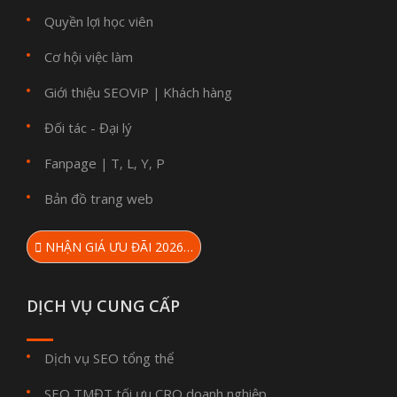
Quyền lợi học viên
Cơ hội việc làm
Giới thiệu SEOViP
Khách hàng
|
Đối tác - Đại lý
Fanpage
T
L
Y
P
|
,
,
,
Bản đồ trang web
NHẬN GIÁ ƯU ĐÃI 2026…
DỊCH VỤ CUNG CẤP
Dịch vụ SEO tổng thể
SEO TMĐT tối ưu CRO doanh nghiệp