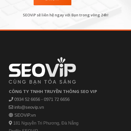
SEOViP sẽ liên hệ ngay với Bạn trong vòng 24h!
CÔNG TY TNHH TRUYỀN THÔNG SEO VIP
0934 52 6656 - 0971 72 6656
info@seovip.vn
SEOViP.vn
181 Nguyễn Tri Phương, Đà Nẵng
Profile SEOViP