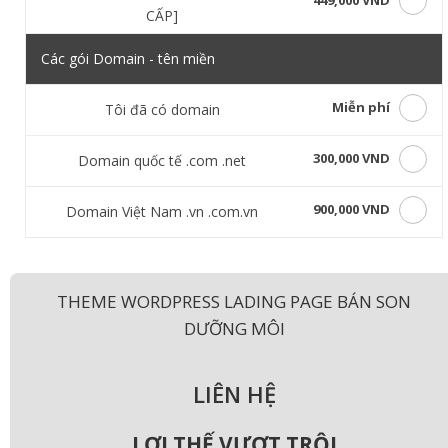
449,000 VND
CẤP]
Các gói Domain - tên miền
Miễn phí
Tôi đã có domain
300,000 VND
Domain quốc tế .com .net
900,000 VND
Domain Việt Nam .vn .com.vn
THEME WORDPRESS LADING PAGE BÁN SON
DƯỠNG MÔI
LIÊN HỆ
LỢI THẾ VƯỢT TRỘI