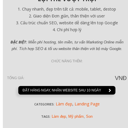
Chạy nhanh, đẹp trên tất cả: mobile, tablet, destop
Giao diện Đơn giản, thân thiện với user
Cấu trúc chuẩn SEO, website dễ dàng lên top Google
Chi phí hợp lý
ĐẶC BIỆT:
Miễn phí hosting, tên miền, tư vấn Marketing Online miễn
phí. Tích hợp SEO & tối ưu website thân thiện với bộ máy Google.
CHỨC NĂNG THÊM:
VNĐ
TỔNG GIÁ:
ĐẶT HÀNG NGAY, NHẬN WEBSITE SAU 10 NGÀY
Làm đẹp
,
Landing Page
CATEGORIES:
TAGS:
Làm đẹp
,
Mỹ phẩm
,
Son