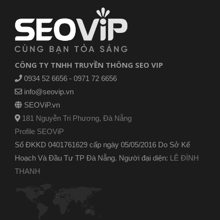
CÔNG TY TNHH TRUYỀN THÔNG SEO VIP
0934 52 6656 - 0971 72 6656
info@seovip.vn
SEOViP.vn
181 Nguyễn Tri Phương, Đà Nẵng
Profile SEOViP
Số ĐKKD 0401761629 cấp ngày 05/05/2016 Do Sở Kế
Hoạch Và Đầu Tư TP Đà Nẵng. Người đại diện:
LÊ ĐÌNH
THANH