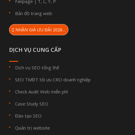
Fanpage
T
L
Y
P
|
,
,
,
Bản đồ trang web
NHẬN GIÁ ƯU ĐÃI 2026…
DỊCH VỤ CUNG CẤP
Dịch vụ SEO tổng thể
SEO TMĐT tối ưu CRO doanh nghiệp
Check Audit Web miễn phí
Case Study SEO
Đào tạo SEO
Quản trị website