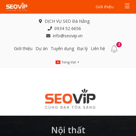
☰
Giới thiệu
DỊCH VỤ SEO Đà Nẵng
0934 52 6656
info@seovip.vn
2
Giới thiệu
Dự án
Tuyển dụng
Đại lý
Liên hệ
Tiếng Việt
▼
Nội thất