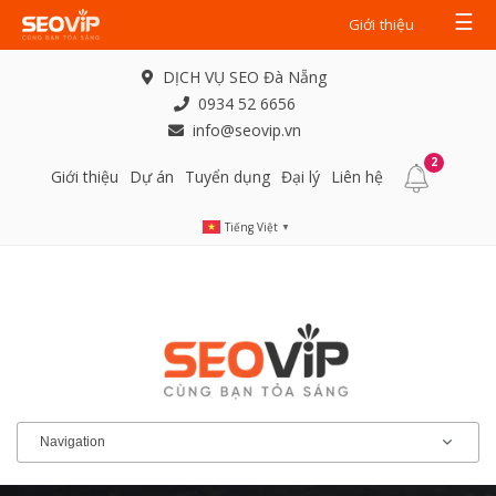
☰
Giới thiệu
DỊCH VỤ SEO Đà Nẵng
0934 52 6656
info@seovip.vn
2
Giới thiệu
Dự án
Tuyển dụng
Đại lý
Liên hệ
Tiếng Việt
▼