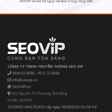
SEOViP sẽ liên hệ ngay với Bạn trong vòng 24h!
CÔNG TY TNHH TRUYỀN THÔNG SEO VIP
0934 52 6656 - 0971 72 6656
info@seovip.vn
SEOViP.vn
181 Nguyễn Tri Phương, Đà Nẵng
Profile SEOViP
Số ĐKKD 0401761629 cấp ngày 05/05/2016 Do Sở Kế