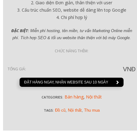
Giao diện Đơn giản, thân thiện với user
Cấu trúc chuẩn SEO, website dễ dàng lên top Google
Chi phí hợp lý
ĐẶC BIỆT:
Miễn phí hosting, tên miền, tư vấn Marketing Online miễn
phí. Tích hợp SEO & tối ưu website thân thiện với bộ máy Google.
CHỨC NĂNG THÊM:
VNĐ
TỔNG GIÁ:
ĐẶT HÀNG NGAY, NHẬN WEBSITE SAU 10 NGÀY
Bán hàng
,
Nội thất
CATEGORIES:
TAGS:
Đồ cũ
,
Nội thất
,
Thu mua