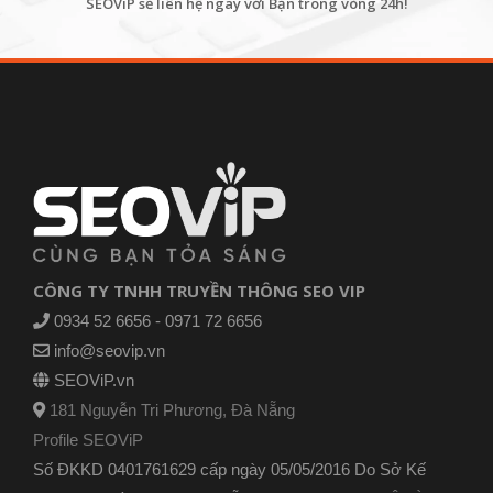
SEOViP sẽ liên hệ ngay với Bạn trong vòng 24h!
CÔNG TY TNHH TRUYỀN THÔNG SEO VIP
0934 52 6656 - 0971 72 6656
info@seovip.vn
SEOViP.vn
181 Nguyễn Tri Phương, Đà Nẵng
Profile SEOViP
Số ĐKKD 0401761629 cấp ngày 05/05/2016 Do Sở Kế