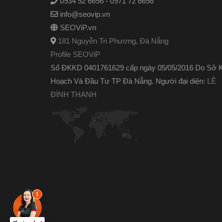
0934 52 6656 - 0971 72 6656
info@seovip.vn
SEOViP.vn
181 Nguyễn Tri Phương, Đà Nẵng
Profile SEOViP
Số ĐKKD 0401761629 cấp ngày 05/05/2016 Do Sở 
Hoạch Và Đầu Tư TP Đà Nẵng. Người đại diện:
LÊ
ĐÌNH THANH