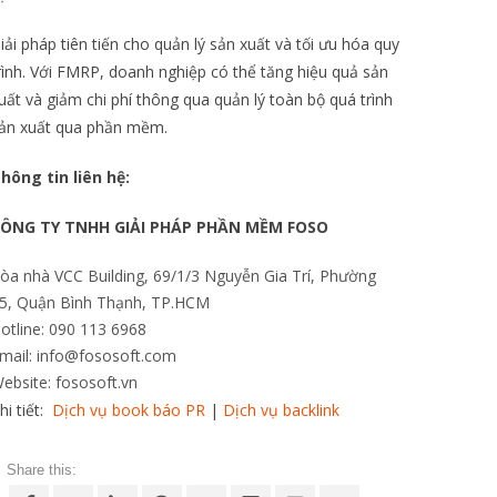
iải pháp tiên tiến cho quản lý sản xuất và tối ưu hóa quy
rình. Với FMRP, doanh nghiệp có thể tăng hiệu quả sản
uất và giảm chi phí thông qua quản lý toàn bộ quá trình
ản xuất qua phần mềm.
hông tin liên hệ:
ÔNG TY TNHH GIẢI PHÁP PHẦN MỀM FOSO
òa nhà VCC Building, 69/1/3 Nguyễn Gia Trí, Phường
5, Quận Bình Thạnh, TP.HCM
otline: 090 113 6968
mail: info@fososoft.com
ebsite: fososoft.vn
hi tiết:
Dịch vụ book báo PR
|
Dịch vụ backlink
Share this: