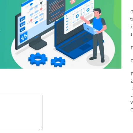
G
t
x
s
T
C
T
2
H
E
W
C