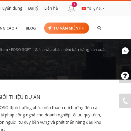
2
Tuyển dụng
Đại lý
Liên hệ
Tiếng Việt
▼
NG CÁO +
BLOG
TƯ VẤN MIỄN PHÍ
 Item
/
FOSO SOFT – Giải pháp phần mềm bán hàng, sản xuất
GIỚI THIỆU DỰ ÁN
OSO định hướng phát triển thành nơi hướng đến các
iải pháp công nghệ cho doanh nghiệp tối ưu quy trình,
on người, tư duy bền vững và phát triển hàng đầu khu
ực.