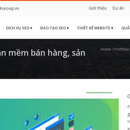
Giới thiệu
Dự án
@seovip.vn
DỊCH VỤ SEO ▾
ĐÀO TẠO SEO ▾
THIẾT KẾ WEBSITE ▾
QUẢ
Home
/
Portfolio
ần mềm bán hàng, sản
F
g
c
v