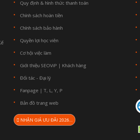
Quy định & hình thức thanh toán
Chính sách hoàn tiền
Chính sách bảo hành
Quyền lợi học viên
Kế
Cơ hội việc làm
Giới thiệu SEOViP
Khách hàng
|
Đối tác - Đại lý
Fanpage
T
L
Y
P
|
,
,
,
Bản đồ trang web
NHẬN GIÁ ƯU ĐÃI 2026…