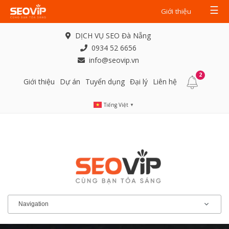
☰
Giới thiệu
DỊCH VỤ SEO Đà Nẵng
0934 52 6656
info@seovip.vn
2
Giới thiệu
Dự án
Tuyển dụng
Đại lý
Liên hệ
Tiếng Việt
▼