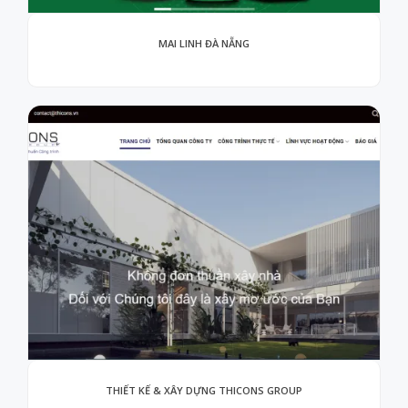
MAI LINH ĐÀ NẴNG
THIẾT KẾ & XÂY DỰNG THICONS GROUP