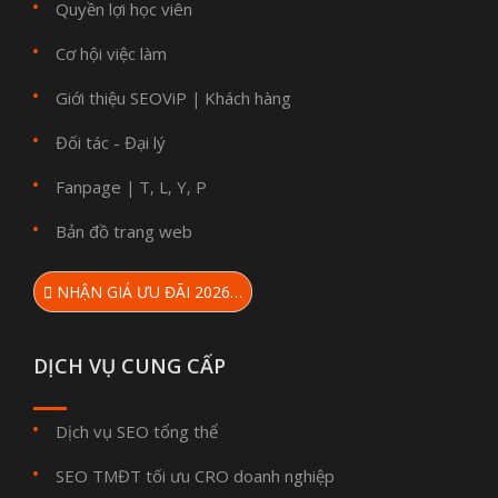
Quyền lợi học viên
Cơ hội việc làm
Giới thiệu SEOViP
Khách hàng
|
Đối tác - Đại lý
Fanpage
T
L
Y
P
|
,
,
,
Bản đồ trang web
NHẬN GIÁ ƯU ĐÃI 2026…
DỊCH VỤ CUNG CẤP
Dịch vụ SEO tổng thể
SEO TMĐT tối ưu CRO doanh nghiệp