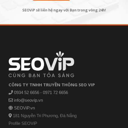
SEOViP sẽ liên hệ ngay với Bạn trong vòng 24h!
CÔNG TY TNHH TRUYỀN THÔNG SEO VIP
0934 52 6656 - 0971 72 6656
info@seovip.vn
SEOViP.vn
181 Nguyễn Tri Phương, Đà Nẵng
Profile SEOViP