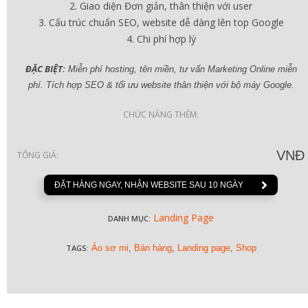
Giao diện Đơn giản, thân thiện với user
Cấu trúc chuẩn SEO, website dễ dàng lên top Google
Chi phí hợp lý
ĐẶC BIỆT:
Miễn phí hosting, tên miền, tư vấn Marketing Online miễn
phí. Tích hợp SEO & tối ưu website thân thiện với bộ máy Google.
CHỨC NĂNG THÊM:
VNĐ
TỔNG GIÁ:
ĐẶT HÀNG NGAY, NHẬN WEBSITE SAU 10 NGÀY
Landing Page
DANH MỤC:
TAGS:
Áo sơ mi
,
Bán hàng
,
Landing page
,
Shop