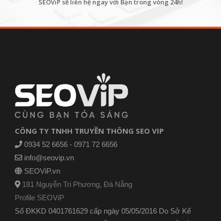
SEOViP sẽ liên hệ ngay với Bạn trong vòng 24h!
CÔNG TY TNHH TRUYỀN THÔNG SEO VIP
0934 52 6656 - 0971 72 6656
info@seovip.vn
SEOViP.vn
181 Nguyễn Tri Phương, Đà Nẵng
Profile SEOViP
Số ĐKKD 0401761629 cấp ngày 05/05/2016 Do Sở Kế