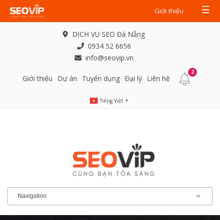
☰
Giới thiệu
DỊCH VỤ SEO Đà Nẵng
0934 52 6656
info@seovip.vn
2
Giới thiệu
Dự án
Tuyển dụng
Đại lý
Liên hệ
Tiếng Việt
▼