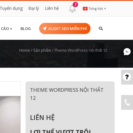
2
Tuyển dụng
Đại lý
Liên hệ
Tiếng Việt
▼
 CÁO +
BLOG
AUDIT SEO MIỄN PHÍ
Home
/
Sản phẩm
/
Theme WordPress nội thất 12
THEME WORDPRESS NỘI THẤT
12
LIÊN HỆ
LỢI THẾ VƯỢT TRỘI