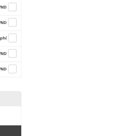
 VND
 VND
 phí
 VND
 VND