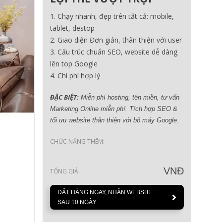
Chạy nhanh, đẹp trên tất cả: mobile,
tablet, destop
Giao diện Đơn giản, thân thiện với user
Cấu trúc chuẩn SEO, website dễ dàng
lên top Google
Chi phí hợp lý
ĐẶC BIỆT:
Miễn phí hosting, tên miền, tư vấn
Marketing Online miễn phí. Tích hợp SEO &
tối ưu website thân thiện với bộ máy Google.
CHỨC NĂNG THÊM:
VNĐ
TỔNG GIÁ:
ĐẶT HÀNG NGAY, NHẬN WEBSITE
SAU 10 NGÀY