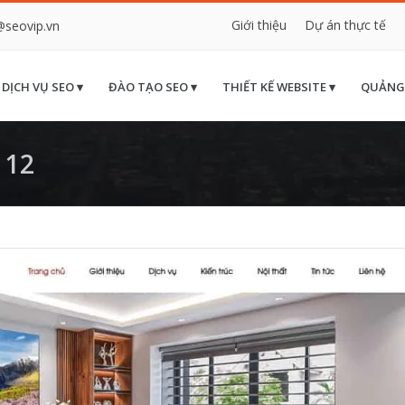
Giới thiệu
Dự án thực tế
@seovip.vn
DỊCH VỤ SEO ▾
ĐÀO TẠO SEO ▾
THIẾT KẾ WEBSITE ▾
QUẢNG
 12