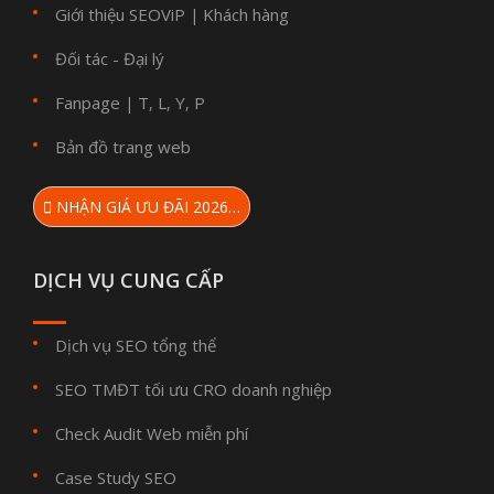
Giới thiệu SEOViP
Khách hàng
|
Đối tác - Đại lý
Fanpage
T
L
Y
P
|
,
,
,
Bản đồ trang web
NHẬN GIÁ ƯU ĐÃI 2026…
DỊCH VỤ CUNG CẤP
Dịch vụ SEO tổng thể
SEO TMĐT tối ưu CRO doanh nghiệp
Check Audit Web miễn phí
Case Study SEO