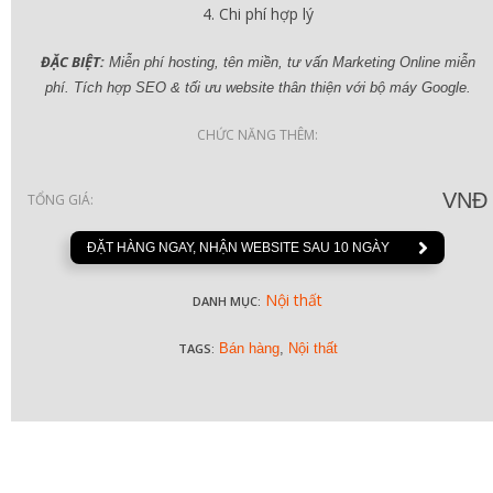
Chi phí hợp lý
ĐẶC BIỆT:
Miễn phí hosting, tên miền, tư vấn Marketing Online miễn
phí. Tích hợp SEO & tối ưu website thân thiện với bộ máy Google.
CHỨC NĂNG THÊM:
VNĐ
TỔNG GIÁ:
ĐẶT HÀNG NGAY, NHẬN WEBSITE SAU 10 NGÀY
Nội thất
DANH MỤC:
TAGS:
Bán hàng
,
Nội thất