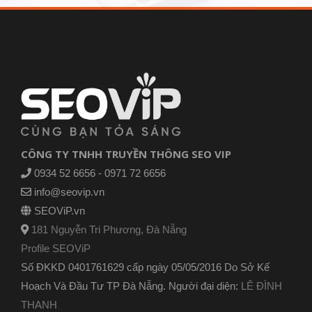
CÔNG TY TNHH TRUYỀN THÔNG SEO VIP
0934 52 6656 - 0971 72 6656
info@seovip.vn
SEOViP.vn
181 Nguyễn Tri Phương, Đà Nẵng
Profile SEOViP
Số ĐKKD 0401761629 cấp ngày 05/05/2016 Do Sở Kế
Hoạch Và Đầu Tư TP Đà Nẵng. Người đại diện:
LÊ ĐÌNH
THANH