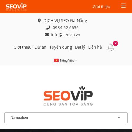
☰
Giới thiệu
DỊCH VỤ SEO Đà Nẵng
0934 52 6656
info@seovip.vn
2
Giới thiệu
Dự án
Tuyển dụng
Đại lý
Liên hệ
Tiếng Việt
▼