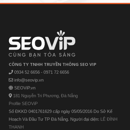
CÔNG TY TNHH TRUYỀN THÔNG SEO VIP
0934 52 6656 - 0971 72 6656
info@seovip.vn
SEOViP.vn
181 Nguyễn Tri Phương, Đà Nẵng
Profile SEOViP
Số ĐKKD 0401761629 cấp ngày 05/05/2016 Do Sở Kế
Hoạch Và Đầu Tư TP Đà Nẵng. Người đại diện:
LÊ ĐÌNH
THANH