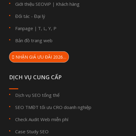
Giới thiệu SEOViP
Khách hàng
|
Đối tác - Đại lý
Fanpage
T
L
Y
P
|
,
,
,
Bản đồ trang web
NHẬN GIÁ ƯU ĐÃI 2026…
DỊCH VỤ CUNG CẤP
Dịch vụ SEO tổng thể
SEO TMĐT tối ưu CRO doanh nghiệp
Check Audit Web miễn phí
Case Study SEO