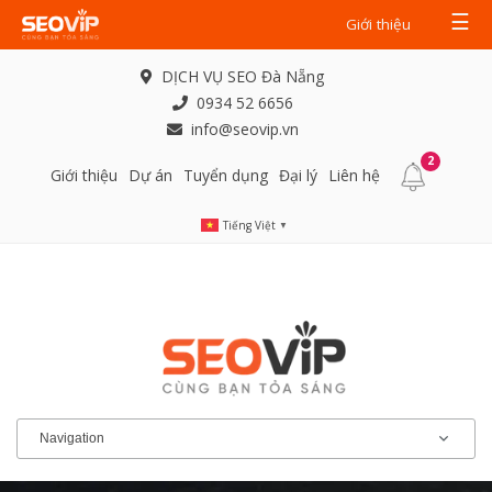
☰
Giới thiệu
DỊCH VỤ SEO Đà Nẵng
0934 52 6656
info@seovip.vn
2
Giới thiệu
Dự án
Tuyển dụng
Đại lý
Liên hệ
Tiếng Việt
▼