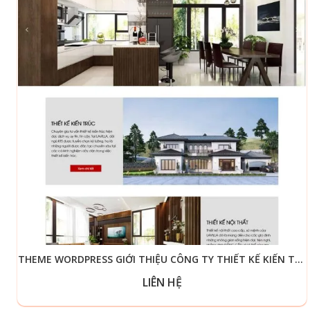
THEME WORDPRESS GIỚI THIỆU CÔNG TY THIẾT KẾ KIẾN TRÚC, NỘI THẤT GIỐNG AHOME
LIÊN HỆ