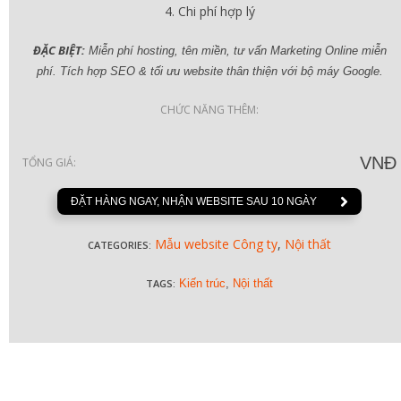
Chi phí hợp lý
ĐẶC BIỆT:
Miễn phí hosting, tên miền, tư vấn Marketing Online miễn
phí. Tích hợp SEO & tối ưu website thân thiện với bộ máy Google.
CHỨC NĂNG THÊM:
VNĐ
TỔNG GIÁ:
ĐẶT HÀNG NGAY, NHẬN WEBSITE SAU 10 NGÀY
Mẫu website Công ty
,
Nội thất
CATEGORIES:
TAGS:
Kiến trúc
,
Nội thất