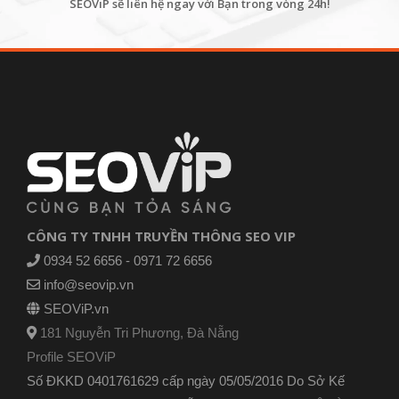
SEOViP sẽ liên hệ ngay với Bạn trong vòng 24h!
CÔNG TY TNHH TRUYỀN THÔNG SEO VIP
0934 52 6656 - 0971 72 6656
info@seovip.vn
SEOViP.vn
181 Nguyễn Tri Phương, Đà Nẵng
Profile SEOViP
Số ĐKKD 0401761629 cấp ngày 05/05/2016 Do Sở Kế