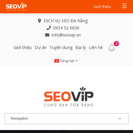
☰
Giới thiệu
DỊCH VỤ SEO Đà Nẵng
0934 52 6656
info@seovip.vn
2
Giới thiệu
Dự án
Tuyển dụng
Đại lý
Liên hệ
Tiếng Việt
▼