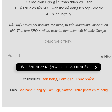
Giao diện Đơn giản, thân thiện với user
Cấu trúc chuẩn SEO, website dễ dàng lên top Google
Chi phí hợp lý
ĐẶC BIỆT:
Miễn phí hosting, tên miền, tư vấn Marketing Online miễn
phí. Tích hợp SEO & tối ưu website thân thiện với bộ máy Google.
CHỨC NĂNG THÊM:
VNĐ
TỔNG GIÁ:
ĐẶT HÀNG NGAY, NHẬN WEBSITE SAU 10 NGÀY
Bán hàng
,
Làm đẹp
,
Thực phẩm
CATEGORIES:
TAGS:
Bán hàng
,
Công ty
,
Làm đẹp
,
Saffron
,
Thực phẩm chức năng