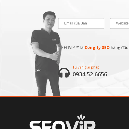
SEOViP ™ là
Công ty SEO
hàng đầu v
Tư vấn giải pháp
0934 52 6656