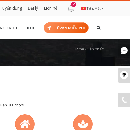
2
Tuyển dụng
Đại lý
Liên hệ
Tiếng Việt
▼
NG CÁO +
BLOG
TƯ VẤN MIỄN PHÍ
Home
/
Sản phẩm
 Bạn lựa chọn!