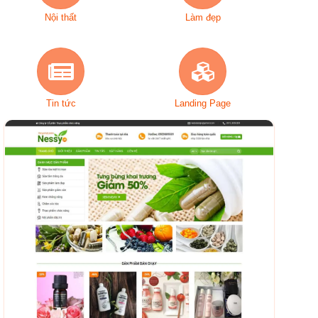
Nội thất
Làm đẹp
Tin tức
Landing Page