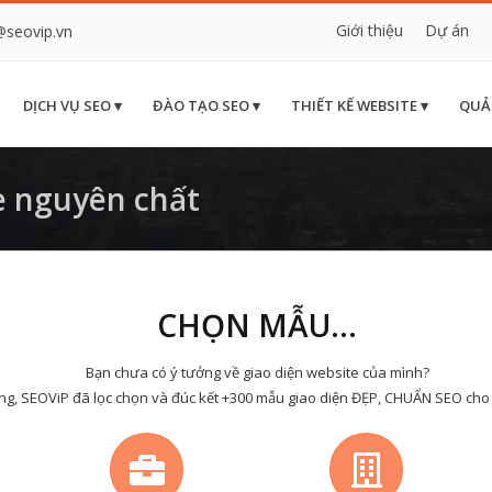
Giới thiệu
Dự án
@seovip.vn
DỊCH VỤ SEO ▾
ĐÀO TẠO SEO ▾
THIẾT KẾ WEBSITE ▾
QUẢ
e nguyên chất
CHỌN MẪU...
Bạn chưa có ý tưởng về giao diện website của mình?
ng, SEOViP đã lọc chọn và đúc kết +300 mẫu giao diện ĐẸP, CHUẨN SEO cho