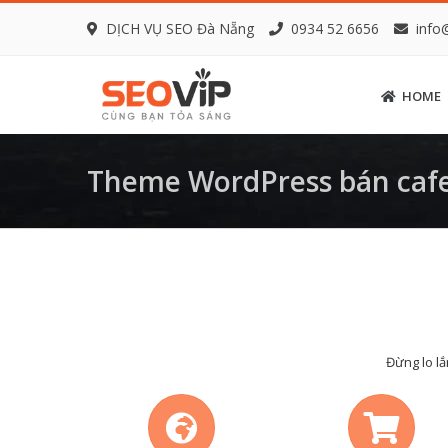
DỊCH VỤ SEO Đà Nẵng
0934 52 6656
info
HOME
Theme WordPress bán caf
Đừng lo lắ