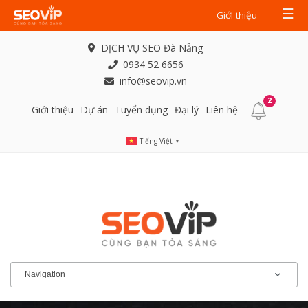
☰
Giới thiệu
DỊCH VỤ SEO Đà Nẵng
0934 52 6656
info@seovip.vn
2
Giới thiệu
Dự án
Tuyển dụng
Đại lý
Liên hệ
Tiếng Việt
▼