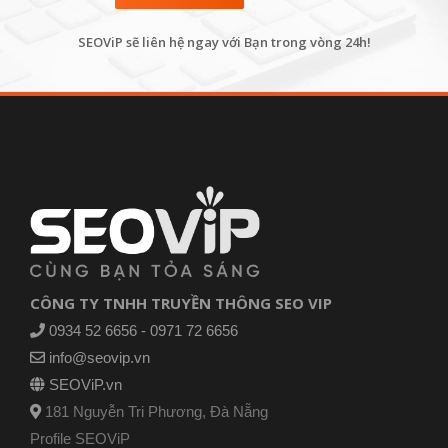
SEOViP sẽ liên hệ ngay với Bạn trong vòng 24h!
CÔNG TY TNHH TRUYỀN THÔNG SEO VIP
0934 52 6656 - 0971 72 6656
info@seovip.vn
SEOViP.vn
181 Nguyễn Tri Phương, Đà Nẵng
Profile SEOViP