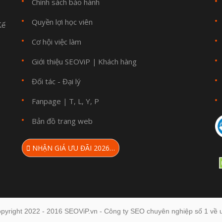
Chính sách bảo hành
Quyền lợi học viên
Kế
Cơ hội việc làm
Giới thiệu SEOViP
Khách hàng
|
Đối tác - Đại lý
Fanpage
T
L
Y
P
|
,
,
,
Bản đồ trang web
NHẬN GIÁ ƯU ĐÃI 2026…
pyright 2022 - 2016 SEOViP.vn - Công ty SEO chuyên nghiệp số 1 về u