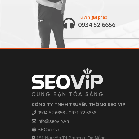
Tư vấn giải pháp
0934 52 6656
CÔNG TY TNHH TRUYỀN THÔNG SEO VIP
0934 52 6656 - 0971 72 6656
info@seovip.vn
SEOViP.vn
181 Nguyễn Tri Phương, Đà Nẵng