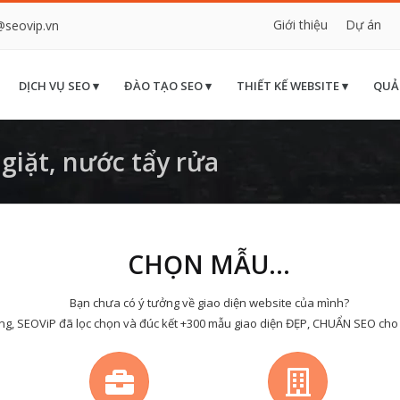
Giới thiệu
Dự án
@seovip.vn
DỊCH VỤ SEO ▾
ĐÀO TẠO SEO ▾
THIẾT KẾ WEBSITE ▾
QUẢ
iặt, nước tẩy rửa
CHỌN MẪU...
Bạn chưa có ý tưởng về giao diện website của mình?
ng, SEOViP đã lọc chọn và đúc kết +300 mẫu giao diện ĐẸP, CHUẨN SEO cho