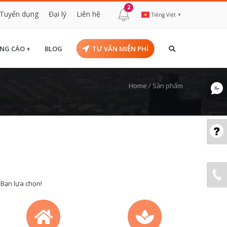
2
Tuyển dụng
Đại lý
Liên hệ
Tiếng Việt
▼
NG CÁO +
BLOG
TƯ VẤN MIỄN PHÍ
Home
/
Sản phẩm
 Bạn lựa chọn!