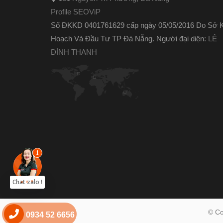
Profile SEOViP
Số ĐKKD 0401761629 cấp ngày 05/05/2016 Do Sở 
Hoạch Và Đầu Tư TP Đà Nẵng. Người đại diện:
LÊ
ĐÌNH THANH
Chat zalo !
© Co
0934 52 6656