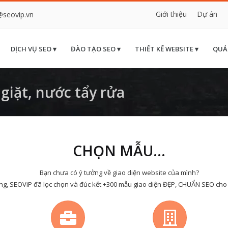
Giới thiệu
Dự án
@seovip.vn
DỊCH VỤ SEO ▾
ĐÀO TẠO SEO ▾
THIẾT KẾ WEBSITE ▾
QUẢ
iặt, nước tẩy rửa
CHỌN MẪU...
Bạn chưa có ý tưởng về giao diện website của mình?
ng, SEOViP đã lọc chọn và đúc kết +300 mẫu giao diện ĐẸP, CHUẨN SEO cho