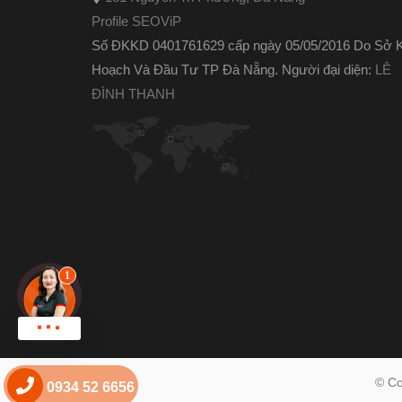
Profile SEOViP
Số ĐKKD 0401761629 cấp ngày 05/05/2016 Do Sở 
Hoạch Và Đầu Tư TP Đà Nẵng. Người đại diện:
LÊ
ĐÌNH THANH
Chat zalo !
© Co
0934 52 6656