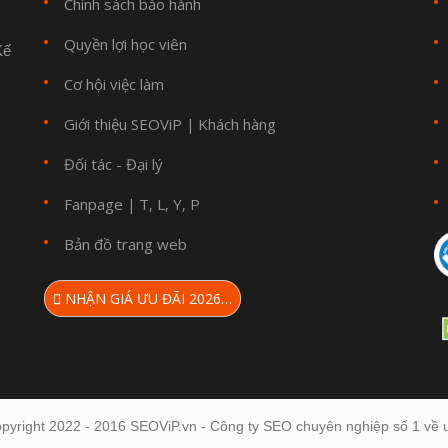
Chính sách bảo hành
Quyền lợi học viên
Kế
Cơ hội việc làm
Giới thiệu SEOViP
Khách hàng
|
Đối tác - Đại lý
Fanpage
T
L
Y
P
|
,
,
,
Bản đồ trang web
NHẬN GIÁ ƯU ĐÃI 2026…
pyright 2022 - 2016 SEOViP.vn - Công ty SEO chuyên nghiệp số 1 về u