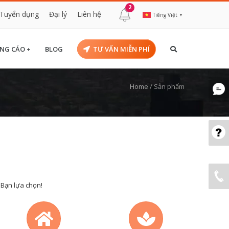
2
Tuyển dụng
Đại lý
Liên hệ
Tiếng Việt
▼
NG CÁO +
BLOG
TƯ VẤN MIỄN PHÍ
Home
/
Sản phẩm
 Bạn lựa chọn!