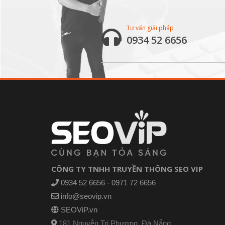
Tư vấn giải pháp
0934 52 6656
CÔNG TY TNHH TRUYỀN THÔNG SEO VIP
0934 52 6656 - 0971 72 6656
info@seovip.vn
SEOViP.vn
181 Nguyễn Tri Phương, Đà Nẵng