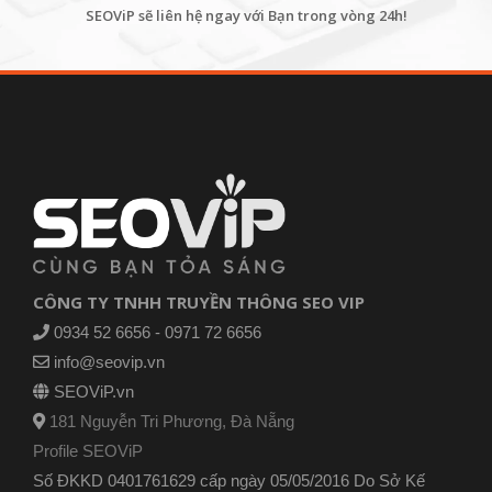
SEOViP sẽ liên hệ ngay với Bạn trong vòng 24h!
CÔNG TY TNHH TRUYỀN THÔNG SEO VIP
0934 52 6656 - 0971 72 6656
info@seovip.vn
SEOViP.vn
181 Nguyễn Tri Phương, Đà Nẵng
Profile SEOViP
Số ĐKKD 0401761629 cấp ngày 05/05/2016 Do Sở Kế