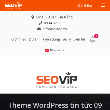
☰
Giới thiệu
DỊCH VỤ SEO Đà Nẵng
0934 52 6656
info@seovip.vn
2
Giới thiệu
Dự án
Tuyển dụng
Đại lý
Liên hệ
Tiếng Việt
▼
Theme WordPress tin tức 09