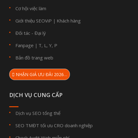
Cơ hội việc làm
Giới thiệu SEOViP
Khách hàng
|
Đối tác - Đại lý
Fanpage
T
L
Y
P
|
,
,
,
Bản đồ trang web
NHẬN GIÁ ƯU ĐÃI 2026…
DỊCH VỤ CUNG CẤP
Dịch vụ SEO tổng thể
SEO TMĐT tối ưu CRO doanh nghiệp
Check Audit Web miễn phí