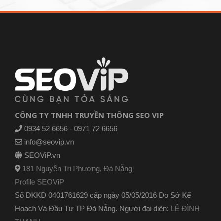
CÔNG TY TNHH TRUYỀN THÔNG SEO VIP
0934 52 6656 - 0971 72 6656
info@seovip.vn
SEOViP.vn
181 Nguyễn Tri Phương, Đà Nẵng
Profile SEOViP
Số ĐKKD 0401761629 cấp ngày 05/05/2016 Do Sở Kế
Hoạch Và Đầu Tư TP Đà Nẵng. Người đại diện:
LÊ ĐÌNH