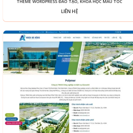
THEME WORDPRESS ĐÀO TẠO, KHÓA HỌC MẪU TÓC
LIÊN HỆ