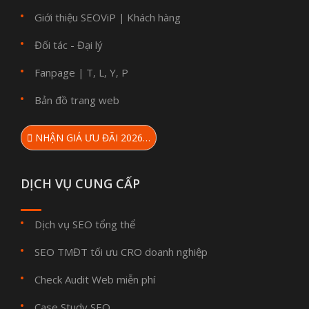
Giới thiệu SEOViP
Khách hàng
|
Đối tác - Đại lý
Fanpage
T
L
Y
P
|
,
,
,
Bản đồ trang web
NHẬN GIÁ ƯU ĐÃI 2026…
DỊCH VỤ CUNG CẤP
Dịch vụ SEO tổng thể
SEO TMĐT tối ưu CRO doanh nghiệp
Check Audit Web miễn phí
Case Study SEO