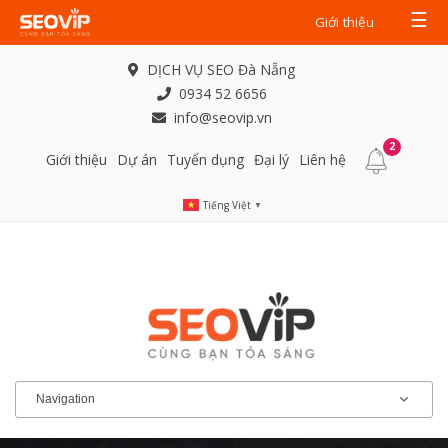
☰
Giới thiệu
DỊCH VỤ SEO Đà Nẵng
0934 52 6656
info@seovip.vn
2
Giới thiệu
Dự án
Tuyển dụng
Đại lý
Liên hệ
Tiếng Việt
▼