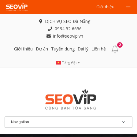
☰
Giới thiệu
DỊCH VỤ SEO Đà Nẵng
0934 52 6656
info@seovip.vn
2
Giới thiệu
Dự án
Tuyển dụng
Đại lý
Liên hệ
Tiếng Việt
▼