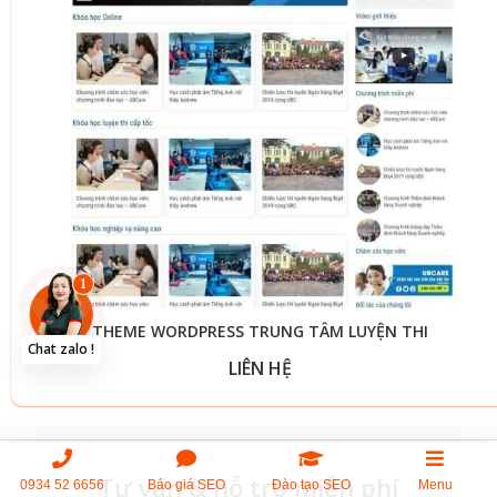
THEME WORDPRESS TRUNG TÂM LUYỆN THI
LIÊN HỆ
Tư vấn & hỗ trợ miễn phí
0934 52 6656
Báo giá SEO
Đào tạo SEO
Menu