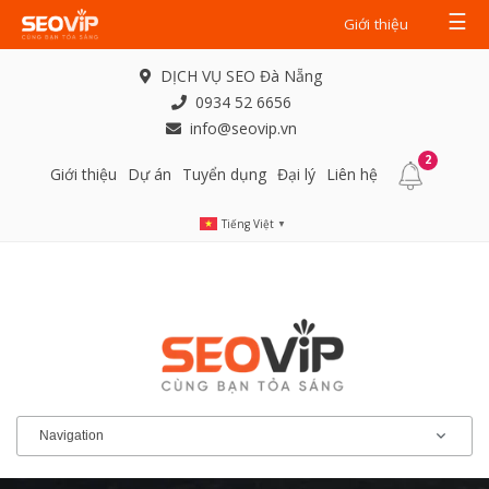
☰
Giới thiệu
DỊCH VỤ SEO Đà Nẵng
0934 52 6656
info@seovip.vn
2
Giới thiệu
Dự án
Tuyển dụng
Đại lý
Liên hệ
Tiếng Việt
▼